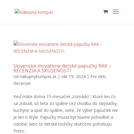
Slovenské inovatívne detské papučky RAK –
RECENZIA A SKÚSENOSTI
od
nakupnykompas.sk
|
okt 19, 2024
|
Pre deti
,
Recenzie
Keď máte doma 15-mesačné „tornádo“, ktoré len čo
sa zobudí, už lieta zo spálne cez chodbu do obývačky,
kuchyne a späť do spálne, viete, že výber papučiek nie
je len o štýle. Papučky musia byť hlavne pohodlné a
odolné, lebo to detské nožičky skutočne potrebujú.
Preto...