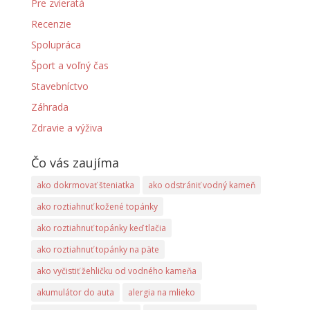
Pre zvieratá
Recenzie
Spolupráca
Šport a voľný čas
Stavebníctvo
Záhrada
Zdravie a výživa
Čo vás zaujíma
ako dokrmovať šteniatka
ako odstrániť vodný kameň
ako roztiahnuť kožené topánky
ako roztiahnuť topánky keď tlačia
ako roztiahnuť topánky na päte
ako vyčistiť žehličku od vodného kameňa
akumulátor do auta
alergia na mlieko