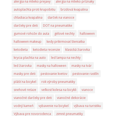
alergia na mlieko prejavy
alergia na mlieko príznaky
autoplachta proti krupobitiu
brzdová kvapalina
chladiaca kvapalina
darček na vianoce
darčeky pre deti
DOT na pneumatike
gumové rohože do auta
gélové nechty
halloween
halloween makeup
kedy prikrmovať šteniatka
ketodieta
ketodieta recenzie
klasická žiarovka
krycia plachta na auto
led lampa na nechty
led žiarovka
masky na halloween
masky na tvár
masky pre deti
pestovanie kvetov
pestovanie rastlín
plášť na bicykel
rok výroby pneumatiky
snehové reťaze
veľkosť kolesa na bicykli
vianoce
vianočné darčeky pre deti
vianočné dekorácie
vodný kameň
vybavenie na bicykel
výbava na turistiku
Výbava pre novorodenca
zimné pneumatiky