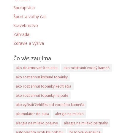
Spolupráca
Šport a voľný čas
Stavebníctvo
Záhrada
Zdravie a výživa
Čo vás zaujíma
ako dokrmovať šteniatka
ako odstrániť vodný kameň
ako roztiahnuť kožené topánky
ako roztiahnuť topánky keď tlačia
ako roztiahnuť topánky na päte
ako vyčistiť žehličku od vodného kameňa
akumulátor do auta
alergia na mlieko
alergia na mlieko prejavy
alergia na mlieko príznaky
autoplachta proti krupobitiu
brzdová kvapalina