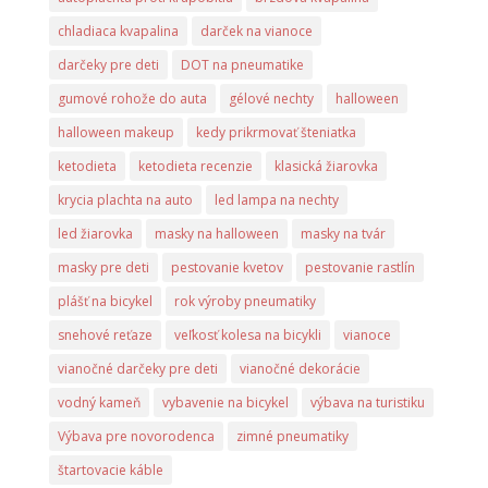
chladiaca kvapalina
darček na vianoce
darčeky pre deti
DOT na pneumatike
gumové rohože do auta
gélové nechty
halloween
halloween makeup
kedy prikrmovať šteniatka
ketodieta
ketodieta recenzie
klasická žiarovka
krycia plachta na auto
led lampa na nechty
led žiarovka
masky na halloween
masky na tvár
masky pre deti
pestovanie kvetov
pestovanie rastlín
plášť na bicykel
rok výroby pneumatiky
snehové reťaze
veľkosť kolesa na bicykli
vianoce
vianočné darčeky pre deti
vianočné dekorácie
vodný kameň
vybavenie na bicykel
výbava na turistiku
Výbava pre novorodenca
zimné pneumatiky
štartovacie káble