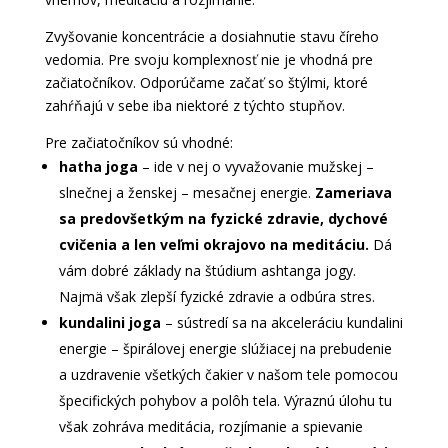
Zvyšovanie koncentrácie a dosiahnutie stavu číreho
vedomia. Pre svoju komplexnosť nie je vhodná pre
začiatočníkov. Odporúčame začať so štýlmi, ktoré
zahŕňajú v sebe iba niektoré z týchto stupňov.
Pre začiatočníkov sú vhodné:
hatha joga
– ide v nej o vyvažovanie mužskej –
slnečnej a ženskej – mesačnej energie.
Zameriava
sa predovšetkým na fyzické zdravie, dychové
cvičenia a len veľmi okrajovo na meditáciu.
Dá
vám dobré základy na štúdium ashtanga jogy.
Najmä však zlepší fyzické zdravie a odbúra stres.
kundalini joga
– sústredí sa na akceleráciu kundalini
energie – špirálovej energie slúžiacej na prebudenie
a uzdravenie všetkých čakier v našom tele pomocou
špecifických pohybov a polôh tela. Výraznú úlohu tu
však zohráva meditácia, rozjímanie a spievanie