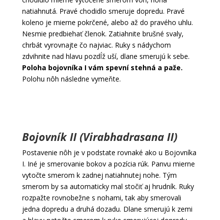
natiahnutá. Pravé chodidlo smeruje dopredu. Pravé
koleno je mierne pokrčené, alebo až do pravého uhlu.
Nesmie predbiehať členok. Zatiahnite brušné svaly,
chrbát vyrovnajte čo najviac. Ruky s nádychom
zdvihnite nad hlavu pozdĺž uší, dlane smerujú k sebe.
Poloha bojovníka I vám spevní stehná a paže.
Polohu nôh následne vymeňte.
Bojovník II (Virabhadrasana II)
Postavenie nôh je v podstate rovnaké ako u Bojovníka
I. Iné je smerovanie bokov a pozícia rúk. Panvu mierne
vytočte smerom k zadnej natiahnutej nohe. Tým
smerom by sa automaticky mal stočiť aj hrudník. Ruky
rozpažte rovnobežne s nohami, tak aby smerovali
jedna dopredu a druhá dozadu. Dlane smerujú k zemi