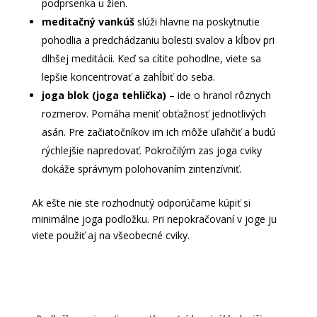
podprsenka u žien.
meditačný vankúš
slúži hlavne na poskytnutie
pohodlia a predchádzaniu bolesti svalov a kĺbov pri
dlhšej meditácii. Keď sa cítite pohodlne, viete sa
lepšie koncentrovať a zahĺbiť do seba.
joga blok (joga tehlička)
– ide o hranol rôznych
rozmerov. Pomáha meniť obťažnosť jednotlivých
asán. Pre začiatočníkov im ich môže uľahčiť a budú
rýchlejšie napredovať. Pokročilým zas joga cviky
dokáže správnym polohovaním zintenzívniť.
Ak ešte nie ste rozhodnutý odporúčame kúpiť si
minimálne joga podložku. Pri nepokračovaní v joge ju
viete použiť aj na všeobecné cviky.