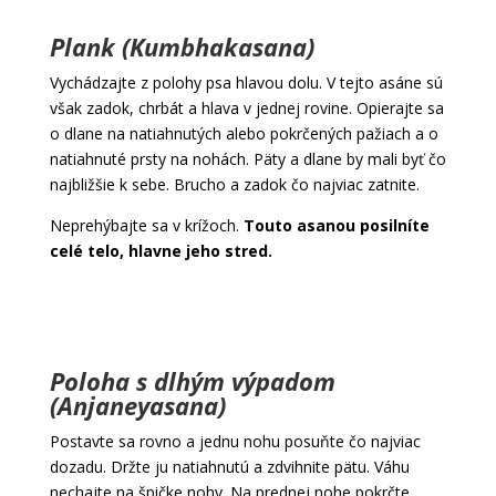
Plank (Kumbhakasana)
Vychádzajte z polohy psa hlavou dolu. V tejto asáne sú
však zadok, chrbát a hlava v jednej rovine. Opierajte sa
o dlane na natiahnutých alebo pokrčených pažiach a o
natiahnuté prsty na nohách. Päty a dlane by mali byť čo
najbližšie k sebe. Brucho a zadok čo najviac zatnite.
Neprehýbajte sa v krížoch.
Touto asanou posilníte
celé telo, hlavne jeho stred.
Poloha s dlhým výpadom
(Anjaneyasana)
Postavte sa rovno a jednu nohu posuňte čo najviac
dozadu. Držte ju natiahnutú a zdvihnite pätu. Váhu
nechajte na špičke nohy. Na prednej nohe pokrčte