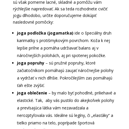
sú však pomerne lacné, skladné a pomôžu vám
rýchlejšie napredovať. Ak sa teda rozhodnete cvičiť
jogu dlhodobo, určite doporučujeme dokúpiť
nasledovné pomôcky:
joga podložka (jogamatka)
ide o špeciálny druh
karimatky s protišmykovým povrchom. Koža k nej
lepšie priľne a pomáha udržiavať balans aj v
náročnejších polohách, aj pri spotenej pokožke.
joga popruhy
– sú pružné popruhy, ktoré
začiatočníkom pomáhajú zaujať náročnejšie polohy
a vydržať v nich dlhšie. Pokročilejším zas pomáhajú
ťah ešte zvýšiť.
joga oblečenie
– by malo byť pohodlné, priliehavé a
elastické. Tak, aby vás pustilo do akejkoľvek polohy
a prevísajúca látka vám nezavadzala a
nerozptyľovala vás. Ideálne sú legíny, či „elasťáky“ a
tielko priamo na telo, poprípade športová