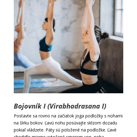
Bojovník I (Virabhadrasana I)
Postavte sa rovno na začiatok joga podložky s nohami
na šírku bokov. Ľavú nohu posúvajte sklzom dozadu
pokiaľ vládzete. Päty sú položené na podložke. Ľavé
chodidlo mierne vytočené smerom von, noha