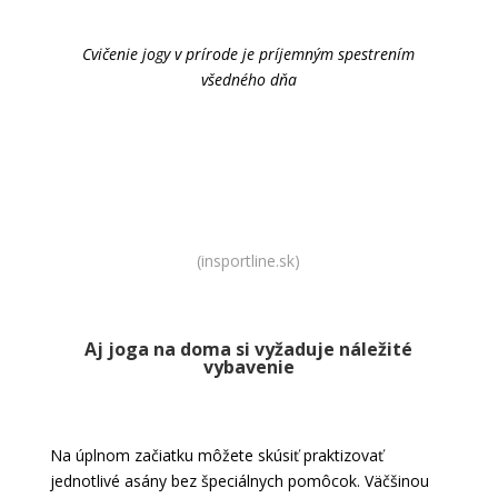
Cvičenie jogy v prírode je príjemným spestrením
všedného dňa
Kúpiť výbavu na jogu
(insportline.sk)
Aj joga na doma si vyžaduje náležité
vybavenie
Na úplnom začiatku môžete skúsiť praktizovať
jednotlivé asány bez špeciálnych pomôcok. Väčšinou