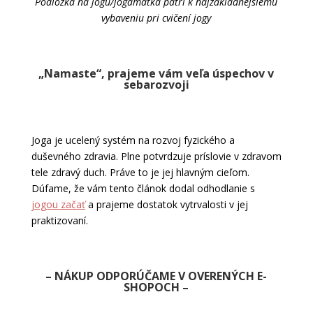
Podložka na jogu/jogamatka patrí k najzákladnejšiemu
vybaveniu pri cvičení jogy
„Namaste“, prajeme vám veľa úspechov v
sebarozvoji
Joga je ucelený systém na rozvoj fyzického a
duševného zdravia. Plne potvrdzuje príslovie v zdravom
tele zdravý duch. Práve to je jej hlavným cieľom.
Dúfame, že vám tento článok dodal odhodlanie s
jogou začať
a prajeme dostatok vytrvalosti v jej
praktizovaní.
– NÁKUP ODPORÚČAME V OVERENÝCH E-
SHOPOCH –