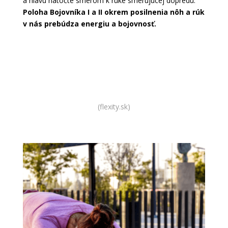
a hlavu natočte smerom k ruke smerujúcej dopredu.
Poloha Bojovníka I a II okrem posilnenia nôh a rúk
v nás prebúdza energiu a bojovnosť.
Kúpiť výbavu na jogu
(flexity.sk)