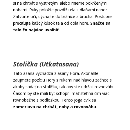
si na chrbát s vystretými alebo mierne pokrčenými
nohami. Ruky položte pozdĺž tela s dlaňami nahor.
Zatvorte oči, dýchajte do bránice a brucha. Postupne
preciťujte každý kúsok tela od dola hore.
Snažte sa
telo čo najviac uvoľniť.
Stolička (Utkatasana)
Táto asána vychádza z asány Hora. Akonáhle
zaujmete pozíciu Hory s rukami nad hlavou začnite si
akoby sadať na stoličku, tak aby ste udržali rovnováhu.
Časom by ste mali byť schopní mať stehná čím viac
rovnobežne s podložkou. Tento joga cvik sa
zameriava na chrbát, nohy a rovnováhu.