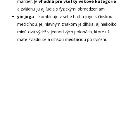
mantier. Je
vhodná pre všetky vekové kategórie
a zvládnu ju aj ľudia s fyzickými obmedzeniami
yin joga
– kombinuje v sebe hatha jogu s čínskou
medicínou. Jej hlavným znakom je dlhšia, aj niekoľko
minútová výdrž v jednotlivých polohách, ktoré už
máte zvládnuté a dlhšou meditáciou po cvičení.