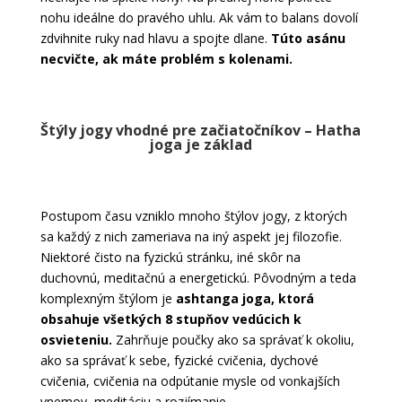
nohu ideálne do pravého uhlu. Ak vám to balans dovolí
zdvihnite ruky nad hlavu a spojte dlane.
Túto asánu
necvičte, ak máte problém s kolenami.
Štýly jogy vhodné pre začiatočníkov – Hatha
joga je základ
Postupom času vzniklo mnoho štýlov jogy, z ktorých
sa každý z nich zameriava na iný aspekt jej filozofie.
Niektoré čisto na fyzickú stránku, iné skôr na
duchovnú, meditačnú a energetickú. Pôvodným a teda
komplexným štýlom je
ashtanga joga, ktorá
obsahuje všetkých 8 stupňov vedúcich k
osvieteniu.
Zahrňuje poučky ako sa správať k okoliu,
ako sa správať k sebe, fyzické cvičenia, dychové
cvičenia, cvičenia na odpútanie mysle od vonkajších
vnemov, meditáciu a rozjímanie.