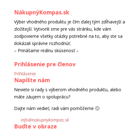
NákupnýKompas.sk
Výber vhodného produktu je čím ďalej tým zdĺhavejší a
zložitejší. Vytvorili sme pre vás stránku, kde vám
zodpovieme všetky otázky potrebné na to, aby ste sa
dokázali správne rozhodnúť.
– Prinášame reálnu skúsenosť –
Prihlásenie pre členov
Prihlásenie
Napíšte nám
Neviete si rady s výberom vhodného produktu, alebo
máte záujem o spoluprácu?
Dajte nám vedieť, radi vám pomôžeme 🙂
info@nakupnykompas.sk
Buďte v obraze