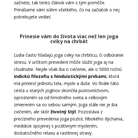
začnete, tak tento článok vám s tým pomôže.
Prinášame vám súhrn všetkého, čo na začiatok o nej
potrebujete vedieť.
Prinesie vám do života viac než len joga
cviky na chrbát
Ľudia často hľadajú joga cviky na chrbticu, či odbúranie
stresu. V určitom prevedení môže slúžiť joga aj na
chudnutie. Nejde však iba o cvičenie, ale o 5000 ročnú
indickú filozofiu s hinduistickými prvkami
, ktorá
má priniesť jednotu tela, mysle a duše. Vo finále táto
cesta u starých jogínov skončila pustovníctvom,
oprostením sa od hmotného sveta a celkovým
zmierením sa so sebou samým. Joga stále nie je iba
cvičením, ale skôr
životný štýl
. Pozostáva z
precízneho prevedenia joga pozícií, hlbokého dýchania,
mediácie spojenej s pozitívnym myslením,
dostatočného relaxu a rastlinnej stravy.