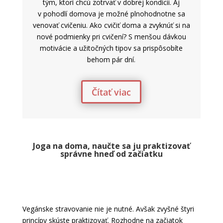
tým, ktorí chcú zotrvať v dobrej kondícii. Aj
v pohodlí domova je možné plnohodnotne sa
venovať cvičeniu. Ako cvičiť doma a zvyknúť si na
nové podmienky pri cvičení? S menšou dávkou
motivácie a užitočných tipov sa prispôsobíte
behom pár dní.
Čítať viac
Joga na doma, naučte sa ju praktizovať
správne hneď od začiatku
Vegánske stravovanie nie je nutné. Avšak zvyšné štyri
princípy skúste praktizovať. Rozhodne na začiatok