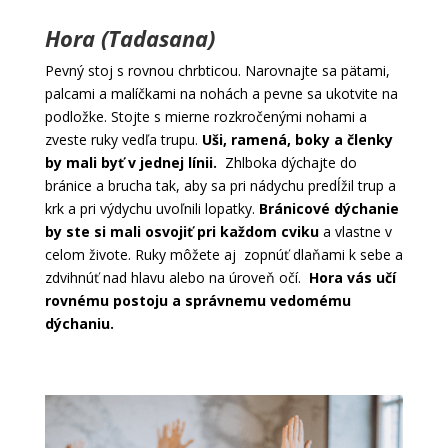
Hora (Tadasana)
Pevný stoj s rovnou chrbticou. Narovnajte sa pätami,
palcami a malíčkami na nohách a pevne sa ukotvite na
podložke. Stojte s mierne rozkročenými nohami a
zveste ruky vedľa trupu.
Uši, ramená, boky a členky
by mali byť v jednej línii.
Zhlboka dýchajte do
bránice a brucha tak, aby sa pri nádychu predĺžil trup a
krk a pri výdychu uvoľnili lopatky.
Bránicové dýchanie
by ste si mali osvojiť pri každom cviku
a vlastne v
celom živote. Ruky môžete aj zopnúť dlaňami k sebe a
zdvihnúť nad hlavu alebo na úroveň očí.
Hora vás učí
rovnému postoju a správnemu vedomému
dýchaniu.