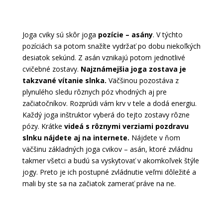
Joga cviky sú skôr joga
pozície – asány
. V týchto
pozíciách sa potom snažíte vydržať po dobu niekoľkých
desiatok sekúnd. Z asán vznikajú potom jednotlivé
cvičebné zostavy.
Najznámejšia joga zostava je
takzvané vítanie slnka.
Väčšinou pozostáva z
plynulého sledu rôznych póz vhodných aj pre
začiatočníkov. Rozprúdi vám krv v tele a dodá energiu.
Každý joga inštruktor vyberá do tejto zostavy rôzne
pózy. Krátke
videá s rôznymi verziami pozdravu
slnku nájdete aj na internete.
Nájdete v ňom
väčšinu základných joga cvikov – asán, ktoré zvládnu
takmer všetci a budú sa vyskytovať v akomkoľvek štýle
jogy. Preto je ich postupné zvládnutie veľmi dôležité a
mali by ste sa na začiatok zamerať práve na ne.