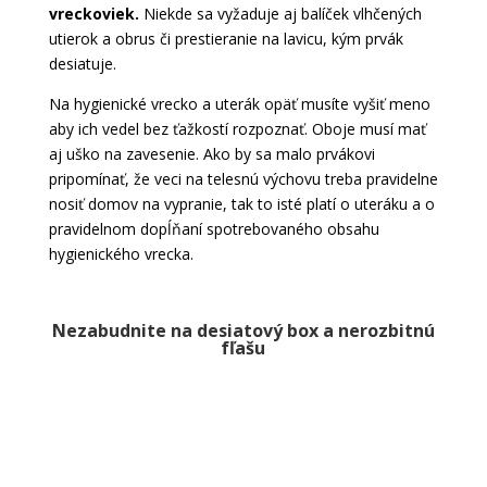
vreckoviek.
Niekde sa vyžaduje aj balíček vlhčených
utierok a obrus či prestieranie na lavicu, kým prvák
desiatuje.
Na hygienické vrecko a uterák opäť musíte vyšiť meno
aby ich vedel bez ťažkostí rozpoznať. Oboje musí mať
aj uško na zavesenie. Ako by sa malo prvákovi
pripomínať, že veci na telesnú výchovu treba pravidelne
nosiť domov na vypranie, tak to isté platí o uteráku a o
pravidelnom dopĺňaní spotrebovaného obsahu
hygienického vrecka.
Nezabudnite na desiatový box a nerozbitnú
fľašu