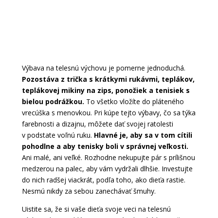
Výbava na telesnú výchovu je pomerne jednoduchá.
Pozostáva z trička s krátkymi rukávmi, teplákov,
teplákovej mikiny na zips, ponožiek a tenisiek s
bielou podrážkou.
To všetko vložíte do pláteného
vrecúška s menovkou. Pri kúpe tejto výbavy, čo sa týka
farebnosti a dizajnu, môžete dať svojej ratolesti
v podstate voľnú ruku.
Hlavné je, aby sa v tom cítili
pohodlne a aby tenisky boli v správnej veľkosti.
Ani malé, ani veľké. Rozhodne nekupujte pár s prílišnou
medzerou na palec, aby vám vydržali dlhšie. Investujte
do nich radšej viackrát, podľa toho, ako dieťa rastie.
Nesmú nikdy za sebou zanechávať šmuhy.
Uistite sa, že si vaše dieťa svoje veci na telesnú