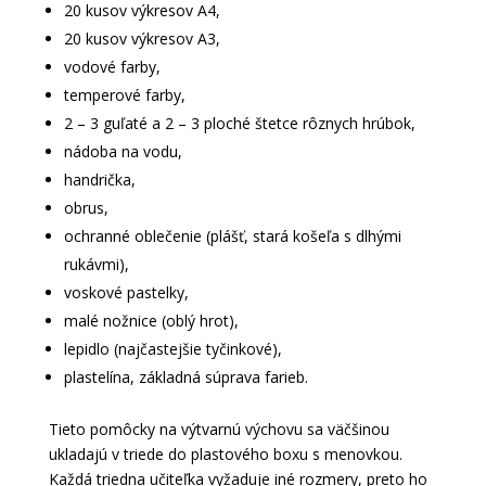
20 kusov výkresov A4,
20 kusov výkresov A3,
vodové farby,
temperové farby,
2 – 3 guľaté a 2 – 3 ploché štetce rôznych hrúbok,
nádoba na vodu,
handrička,
obrus,
ochranné oblečenie (plášť, stará košeľa s dlhými
rukávmi),
voskové pastelky,
malé nožnice (oblý hrot),
lepidlo (najčastejšie tyčinkové),
plastelína, základná súprava farieb.
Tieto pomôcky na výtvarnú výchovu sa väčšinou
ukladajú v triede do plastového boxu s menovkou.
Každá triedna učiteľka vyžaduje iné rozmery, preto ho