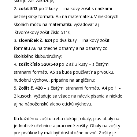
škôl ju zas zakazuje;
zošit 513
po 2 kusy – linajkový zošit s riadkami
bežnej šírky formátu A5 na matematiku. V niektorých
školách môžu na matematiku vyžadovať aj
štvorčekový zošit číslo 5110;
slovníček č. 624
po dva kusy – linajkový zošit
formátu A6 na triedne oznamy a na oznamy zo
školského klubu/družiny;
zošit číslo 520/540
po 2 až 3 kusy – s čistými
stranami formátu A5 sa bude používať na prvouku,
hudobnú výchovu, prípadne na angličtinu;
Zošit č. 420
– s čistými stranami formátu A4 po 1 –
2 kusoch. Vyžaduje sa všade na nácvik písania a niekde
aj na náboženskú alebo etickú výchovu.
Ku každému zošitu treba dokúpiť obaly, plus obaly na
jednotlivé učebnice a pracovné zošity. Obaly na zošity
pre prvákov by mali byť dostatočne pevné. Zošity je