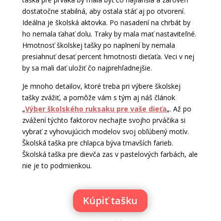
dostatočne stabilná, aby ostala stáť aj po otvorení.
Ideálna je školská aktovka. Po nasadení na chrbát by
ho nemala ťahať dolu. Traky by mala mať nastaviteľné.
Hmotnosť školskej tašky po naplnení by nemala
presiahnuť desať percent hmotnosti dieťaťa. Veci v nej
by sa mali dať uložiť čo najprehľadnejšie.
Je mnoho detailov, ktoré treba pri výbere školskej
tašky zvážiť, a pomôže vám s tým aj náš článok
„
Výber školského ruksaku pre vaše dieťa
„. Až po
zvážení týchto faktorov nechajte svojho prváčika si
vybrať z vyhovujúcich modelov svoj obľúbený motív.
Školská taška pre chlapca býva tmavších farieb.
Školská taška pre dievča zas v pastelových farbách, ale
nie je to podmienkou.
Kúpiť tašku