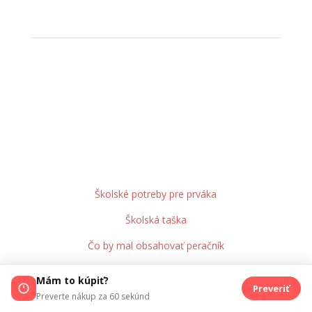
Školské potreby pre prváka
Školská taška
Čo by mal obsahovať peračník
Zošity a obaly
Mám to kúpiť?
Preveriť
Vybavenie na výtvarnú výchovu
Preverte nákup za 60 sekúnd