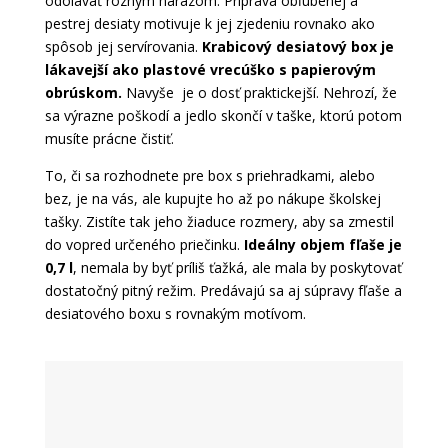
odolávať rôznym nárazom. Príprava obľúbenej a
pestrej desiaty motivuje k jej zjedeniu rovnako ako
spôsob jej servírovania.
Krabicový desiatový box je
lákavejší ako plastové vrecúško s papierovým
obrúskom.
Navyše je o dosť praktickejší. Nehrozí, že
sa výrazne poškodí a jedlo skončí v taške, ktorú potom
musíte prácne čistiť.
To, či sa rozhodnete pre box s priehradkami, alebo
bez, je na vás, ale kupujte ho až po nákupe školskej
tašky. Zistíte tak jeho žiaduce rozmery, aby sa zmestil
do vopred určeného priečinku.
Ideálny objem fľaše je
0,7 l
, nemala by byť príliš ťažká, ale mala by poskytovať
dostatočný pitný režim. Predávajú sa aj súpravy fľaše a
desiatového boxu s rovnakým motívom.