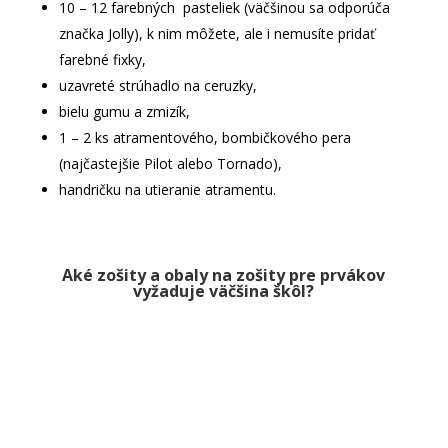
10 – 12 farebných pasteliek (väčšinou sa odporúča
značka Jolly), k nim môžete, ale i nemusíte pridať
farebné fixky,
uzavreté strúhadlo na ceruzky,
bielu gumu a zmizík,
1 – 2 ks atramentového, bombičkového pera
(najčastejšie Pilot alebo Tornado),
handričku na utieranie atramentu.
Aké zošity a obaly na zošity pre prvákov
vyžaduje väčšina škôl?