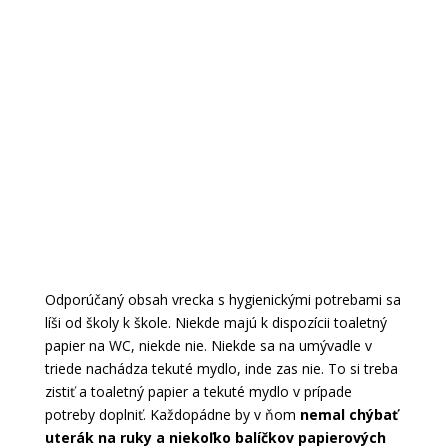
Odporúčaný obsah vrecka s hygienickými potrebami sa
líši od školy k škole. Niekde majú k dispozícii toaletný
papier na WC, niekde nie. Niekde sa na umývadle v
triede nachádza tekuté mydlo, inde zas nie. To si treba
zistiť a toaletný papier a tekuté mydlo v prípade
potreby doplniť. Každopádne by v ňom
nemal chýbať
uterák na ruky a niekoľko balíčkov papierových