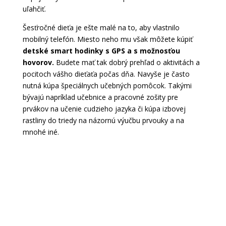
uľahčiť.
Šesťročné dieťa je ešte malé na to, aby vlastnilo
mobilný telefón. Miesto neho mu však môžete kúpiť
detské smart hodinky s GPS a s možnosťou
hovorov.
Budete mať tak dobrý prehľad o aktivitách a
pocitoch vášho dieťaťa počas dňa. Navyše je často
nutná kúpa špeciálnych učebných pomôcok. Takými
bývajú napríklad učebnice a pracovné zošity pre
prvákov na učenie cudzieho jazyka či kúpa izbovej
rastliny do triedy na názornú výučbu prvouky a na
mnohé iné.