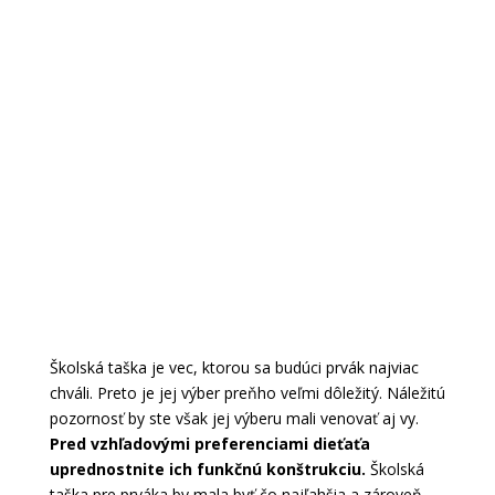
Školská taška je vec, ktorou sa budúci prvák najviac
chváli. Preto je jej výber preňho veľmi dôležitý. Náležitú
pozornosť by ste však jej výberu mali venovať aj vy.
Pred vzhľadovými preferenciami dieťaťa
uprednostnite ich funkčnú konštrukciu.
Školská
taška pre prváka by mala byť čo najľahšia a zároveň