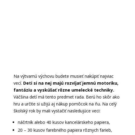
Na výtvarnú výchovu budete musieť nakúpiť najviac
vecí.
Deti si na nej majú rozvíjať jemnú motoriku,
fantáziu a vyskúšať rôzne umelecké techniky.
Väčšina detí má tento predmet rada. Berú ho skôr ako
hru a určite si užijú aj nákup pomôcok na ňu. Na celý
školský rok by mali vystačiť nasledujúce veci:
náčrtník alebo 40 kusov kancelárskeho papiera,
20 – 30 kusov farebného papiera rôznych farieb,