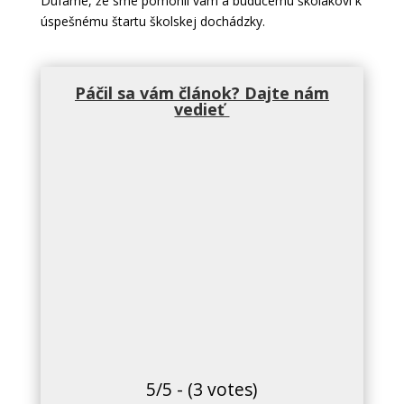
Dúfame, že sme pomohli vám a budúcemu školákovi k
úspešnému štartu školskej dochádzky.
Páčil sa vám článok? Dajte nám
vedieť
5/5 - (3 votes)