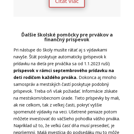
Čítať viac
Ďalšie školské pomôcky pre prvákov a
finančný príspevok
Pri nástupe do školy musíte rátať aj s výdavkami
navyše. Štát poskytuje automaticky (
príspevok k
prídavku na dieťa pre prváčika sa od 1.1.2023 ruší)
príspevok v rámci septembrového prídavku na
deti rodičom každého prváka.
Dokonca aj mnoho
samospráv a mestských častí poskytuje podobný
príspevok. Treba oň však požiadať. Informácie získate
na mestskom/obecnom úrade. Tieto príspevky by mali,
ak nie celkom, tak z veľkej časti, pokryť vyššie
spomenuté výdavky na veci. Ušetrené peniaze potom
môžete investovať do väčšieho pohodlia vášho prváka.
Napríklad už to, že veľkú časť dňa musí presedieť, je
nepríjemný. Malá investícia do podsedáku mu to môže