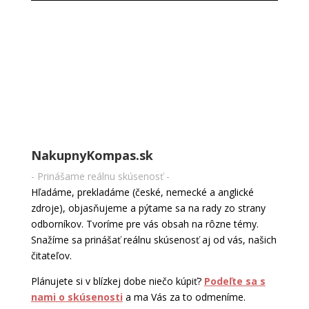
NakupnyKompas.sk
- Prinášame reálnu skúsenosť -
Hľadáme, prekladáme (české, nemecké a anglické
zdroje), objasňujeme a pýtame sa na rady zo strany
odborníkov. Tvoríme pre vás obsah na rôzne témy.
Snažíme sa prinášať reálnu skúsenosť aj od vás, našich
čitateľov.
Plánujete si v blízkej dobe niečo kúpiť?
Podeľte sa s
nami o skúsenosti
a ma Vás za to odmeníme.