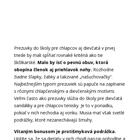
Prezuvky do školy pre chlapcov aj dievčatá v prvej
triede by mali spĺňať rovnaké kritériá ako tie
škôlkarské.
Malo by ísť o pevnú obuv, ktorá
obopína členok aj priehlavok nohy.
Rozhodne
žiadne šľapky, žabky a takzvané „našuchovačky“.
Najbežnejším typom prezuviek sú papuče na zapínanie
s rôznymi chlapčenskými a dievčenskými motívmi.
Veľmi často ako prezuvky slúžia do školy pre dievčatá
sandáliky a pre chlapcov tenisky. Je to v poriadku,
pokiaľ v nich nechodia aj vonku. Musia mať však svetlé
podrážky, ktoré nezanechávajú šmuhy.
Vítaným bonusom je protišmyková podrážka.
Uistite sa, že sa dieťaťu v nich chodí naozaj pohodlne a