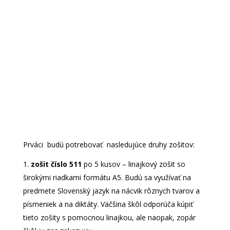
Prváci budú potrebovať nasledujúce druhy zošitov:
zošit číslo 511
po 5 kusov – linajkový zošit so
širokými riadkami formátu A5. Budú sa využívať na
predmete Slovenský jazyk na nácvik rôznych tvarov a
písmeniek a na diktáty. Väčšina škôl odporúča kúpiť
tieto zošity s pomocnou linajkou, ale naopak, zopár