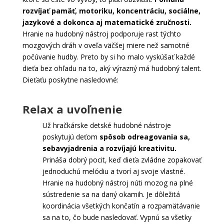
rozvíjať pamäť, motoriku, koncentráciu, sociálne,
jazykové a dokonca aj matematické zručnosti.
Hranie na hudobný nástroj podporuje rast týchto
mozgových dráh v oveľa väčšej miere než samotné
počúvanie hudby. Preto by si ho malo vyskúšať každé
dieťa bez ohľadu na to, aký výrazný má hudobný talent.
Dieťaťu poskytne nasledovné:
Relax a uvoľnenie
Už hračkárske detské hudobné nástroje
poskytujú deťom
spôsob odreagovania sa,
sebavyjadrenia a rozvíjajú kreativitu.
Prináša dobrý pocit, keď dieťa zvládne zopakovať
jednoduchú melódiu a tvorí aj svoje vlastné.
Hranie na hudobný nástroj núti mozog na plné
sústredenie sa na daný okamih. Je dôležitá
koordinácia všetkých končatín a rozpamätávanie
sa na to, čo bude nasledovať. Vypnú sa všetky