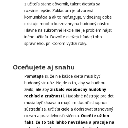
z učiteľa stane dôverník, talent dieťaťa sa
rozvinie lepšie. Základom je otvorená
komunikácia a ak to nefunguje, v dnešnej dobe
existuje mnoho kurzov hry na hudobný nástroj.
Hlavne na súkromné lekcie nie je problém nájsť
iného učiteľa. Dovoľte dieťaťu hľadať toho
správneho, pri ktorom vydrží roky.
Oceňujete aj snahu
Pamätajte si, že nie každé dieťa musí byť
hudobný virtuóz. Nejde o to, aby sa hudbou
živilo, ale aby
získalo všeobecný hudobný
rozhľad a zručnosti.
Hudobné nástroje pre deti
musia byť zábava a majú im dodať schopnosť
sústrediť sa, určiť si ciele a dodržovať stanovený
rozvrh a pravidelnosť cvičenia.
Oceňte už len
fakt, že to tak ľahko nevzdáva a pracuje na