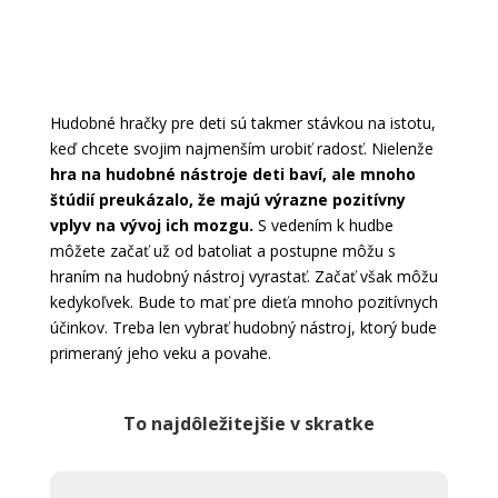
Hudobné hračky pre deti sú takmer stávkou na istotu,
keď chcete svojim najmenším urobiť radosť. Nielenže
hra na hudobné nástroje deti baví, ale mnoho
štúdií preukázalo, že majú výrazne pozitívny
vplyv na vývoj ich mozgu.
S vedením k hudbe
môžete začať už od batoliat a postupne môžu s
hraním na hudobný nástroj vyrastať. Začať však môžu
kedykoľvek. Bude to mať pre dieťa mnoho pozitívnych
účinkov. Treba len vybrať hudobný nástroj, ktorý bude
primeraný jeho veku a povahe.
To najdôležitejšie v skratke