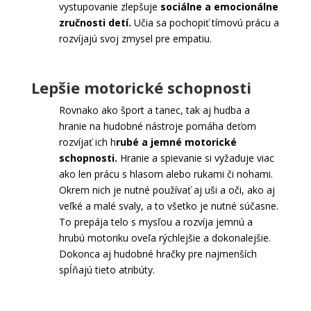
vystupovanie zlepšuje
sociálne a emocionálne
zručnosti detí.
Učia sa pochopiť tímovú prácu a
rozvíjajú svoj zmysel pre empatiu.
Lepšie motorické schopnosti
Rovnako ako šport a tanec, tak aj hudba a
hranie na hudobné nástroje pomáha deťom
rozvíjať ich h
rubé a jemné motorické
schopnosti.
Hranie a spievanie si vyžaduje viac
ako len prácu s hlasom alebo rukami či nohami.
Okrem nich je nutné používať aj uši a oči, ako aj
veľké a malé svaly, a to všetko je nutné súčasne.
To prepája telo s mysľou a rozvíja jemnú a
hrubú motoriku oveľa rýchlejšie a dokonalejšie.
Dokonca aj hudobné hračky pre najmenších
spĺňajú tieto atribúty.