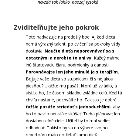
nevzdá tak ľahko, naozaj vysoká
Zviditeľňujte jeho pokrok
Toto nadväzuje na predošlý bod. Aj keď dieťa
nemá výrazný talent, po cvičení sa pokroky vždy
dostavia.
Naučte dieťa neporovnávať sa s
ostatnými a nerobte to ani vy.
Každý máme
inú štartovaciu čiaru, podmienky a danosti.
Porovnávajte len jeho minulé ja s terajším.
Bojuje vaše dieťa so stupnicami či s nejakou
piesňou? Ukážte mu pasáž, ktorú už zvládlo, a
uistite ho, že časom skladbu zvládne celú. Keď tá
chvíľa nastane, pochváľte ho. Takisto je dobré
ťažšie pasáže striedať s jednoduchšími
, aby
ho to bavilo neustále skúšať. Treba plánovať len
dosiahnuteľné ciele. Učiteľ by to mal vedieť
odhadnúť. Takisto by sa na výbere svojho
repertoáru malo podieľať samo dieťa.