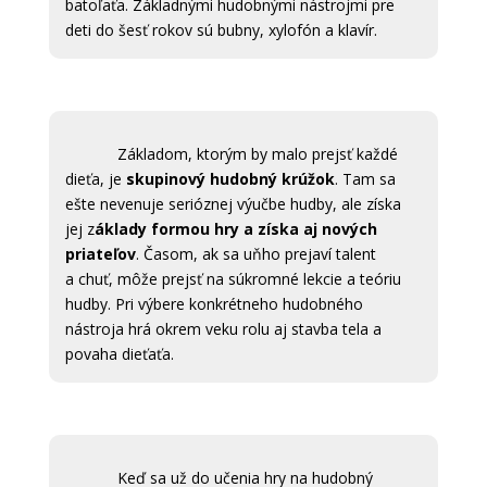
batoľaťa. Základnými hudobnými nástrojmi pre
deti do šesť rokov sú bubny, xylofón a klavír.
Základom, ktorým by malo prejsť každé
dieťa, je
skupinový hudobný krúžok
. Tam sa
ešte nevenuje serióznej výučbe hudby, ale získa
jej z
áklady formou hry a získa aj nových
priateľov
. Časom, ak sa uňho prejaví talent
a chuť, môže prejsť na súkromné lekcie a teóriu
hudby. Pri výbere konkrétneho hudobného
nástroja hrá okrem veku rolu aj stavba tela a
povaha dieťaťa.
Keď sa už do učenia hry na hudobný