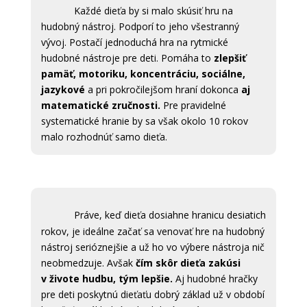
Každé dieťa by si malo skúsiť hru na
hudobný nástroj. Podporí to jeho všestranný
vývoj. Postačí jednoduchá hra na rytmické
hudobné nástroje pre deti. Pomáha to
zlepšiť
pamäť, motoriku, koncentráciu, sociálne,
jazykové
a pri pokročilejšom hraní dokonca
aj
matematické zručnosti.
Pre pravidelné
systematické hranie by sa však okolo 10 rokov
malo rozhodnúť samo dieťa.
Práve, keď dieťa dosiahne hranicu desiatich
rokov, je ideálne začať sa venovať hre na hudobný
nástroj serióznejšie a už ho vo výbere nástroja nič
neobmedzuje. Avšak
čím skôr dieťa zakúsi
v živote hudbu, tým lepšie.
Aj hudobné hračky
pre deti poskytnú dieťaťu dobrý základ už v období