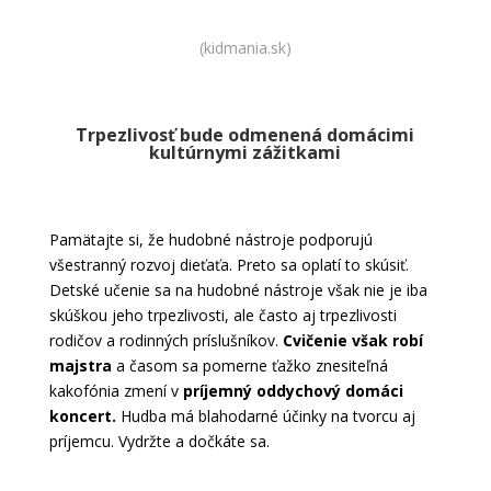
(kidmania.sk)
Trpezlivosť bude odmenená domácimi
kultúrnymi zážitkami
Pamätajte si, že hudobné nástroje podporujú
všestranný rozvoj dieťaťa. Preto sa oplatí to skúsiť.
Detské učenie sa na hudobné nástroje však nie je iba
skúškou jeho trpezlivosti, ale často aj trpezlivosti
rodičov a rodinných príslušníkov.
Cvičenie však robí
majstra
a časom sa pomerne ťažko znesiteľná
kakofónia zmení v
príjemný oddychový domáci
koncert.
Hudba má blahodarné účinky na tvorcu aj
príjemcu. Vydržte a dočkáte sa.