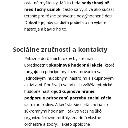
ostatné myšlienky. Má to teda
oddychový až
meditačný účinok
. často sa využíva ako súčasť
terapie pre rôzne zdravotne nezvýhodnené deti.
Dôležité je, aby sa dieťa podieľalo na výbere
nástroja a bavilo ho to.
Sociálne zručnosti a kontakty
Približne do ôsmich rokov by ste mali
uprednostniť
skupinové hudobné lekcie
, ktoré
fungujú na princípe hry zoznamovaním sa s
jednotlivými hudobnými nástrojmi a skupinovými
aktivitami. Používajú sa pri nich zväčša rytmické
hudobné nástroje.
Skupinové hranie
podporuje prirodzenú potrebu socializácie
sa mimo rodiny. A keď staršie dieťa začína so
súkromnými hodinami, tak vo väčšine škôl
organizujú rôzne recitály, zriaďujú vlastné
orchestre a zbory. Takéto spoločné