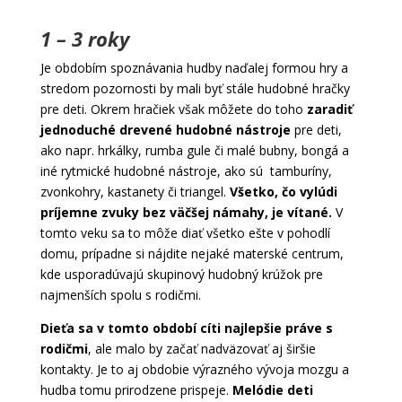
1 – 3 roky
Je obdobím spoznávania hudby naďalej formou hry a
stredom pozornosti by mali byť stále hudobné hračky
pre deti. Okrem hračiek však môžete do toho
zaradiť
jednoduché drevené hudobné nástroje
pre deti,
ako napr. hrkálky, rumba gule či malé bubny, bongá a
iné rytmické hudobné nástroje, ako sú tamburíny,
zvonkohry, kastanety či triangel.
Všetko, čo vylúdi
príjemne zvuky bez väčšej námahy, je vítané.
V
tomto veku sa to môže diať všetko ešte v pohodlí
domu, prípadne si nájdite nejaké materské centrum,
kde usporadúvajú skupinový hudobný krúžok pre
najmenších spolu s rodičmi.
Dieťa sa v tomto období cíti najlepšie práve s
rodičmi
, ale malo by začať nadväzovať aj širšie
kontakty. Je to aj obdobie výrazného vývoja mozgu a
hudba tomu prirodzene prispeje.
Melódie deti