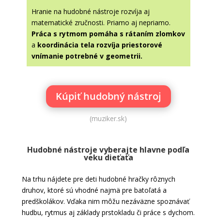
Hranie na hudobné nástroje rozvíja aj
matematické zručnosti. Priamo aj nepriamo.
Práca s rytmom pomáha s rátaním zlomkov
a
koordinácia tela rozvíja priestorové
vnímanie
potrebné v geometrii.
Kúpiť hudobný nástroj
(muziker.sk)
Hudobné nástroje vyberajte hlavne podľa
veku dieťaťa
Na trhu nájdete pre deti hudobné hračky rôznych
druhov, ktoré sú vhodné najmä pre batoľatá a
predškolákov. Vďaka nim môžu nezáväzne spoznávať
hudbu, rytmus aj základy prstokladu či práce s dychom.