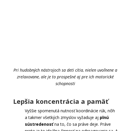
Pri hudobných nástrojoch sa deti cítia, nielen uvoľnene a
zrelaxovane, ale je to prospešné aj pre ich motorické
schopnosti
Lepšia koncentrácia a pamäť
Vyššie spomenutá nutnosť koordinácie rúk, nôh
a takmer všetkých zmyslov vyžaduje aj
plnú
sústredenosť
na to, čo sa práve deje. Práve
preto je to ideálna činnosť na odreagovanie sa. A