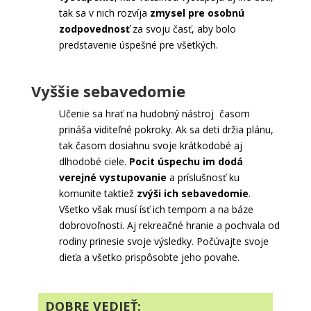
tak sa v nich rozvíja
zmysel pre osobnú
zodpovednosť
za svoju časť, aby bolo
predstavenie úspešné pre všetkých.
Vyššie sebavedomie
Učenie sa hrať na hudobný nástroj časom
prináša viditeľné pokroky. Ak sa deti držia plánu,
tak časom dosiahnu svoje krátkodobé aj
dlhodobé ciele.
Pocit úspechu im dodá
verejné vystupovanie
a príslušnosť ku
komunite taktiež
zvýši ich sebavedomie
.
Všetko však musí ísť ich tempom a na báze
dobrovoľnosti. Aj rekreačné hranie a pochvala od
rodiny prinesie svoje výsledky. Počúvajte svoje
dieťa a všetko prispôsobte jeho povahe.
DOBRE VEDIEŤ: