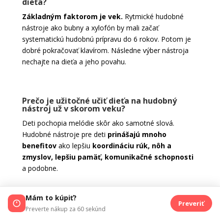
dieťa?
Základným faktorom je vek.
Rytmické hudobné
nástroje ako bubny a xylofón by mali začať
systematickú hudobnú prípravu do 6 rokov. Potom je
dobré pokračovať klavírom. Následne výber nástroja
nechajte na dieťa a jeho povahu.
Prečo je užitočné učiť dieťa na hudobný
nástroj už v skorom veku?
Deti pochopia melódie skôr ako samotné slová.
Hudobné nástroje pre deti
prinášajú mnoho
benefitov
ako lepšiu
koordináciu rúk, nôh a
zmyslov, lepšiu pamäť, komunikačné schopnosti
a podobne.
Mám to kúpiť?
Preveriť
– NÁKUP ODPORÚČAME V OVERENÝCH E-
Preverte nákup za 60 sekúnd
SHOPOCH –