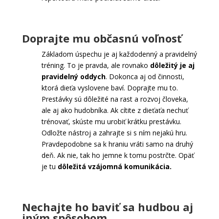
Doprajte mu občasnú voľnosť
Základom úspechu je aj každodenný a pravidelný
tréning. To je pravda, ale rovnako
dôležitý je aj
pravidelný oddych
. Dokonca aj od činnosti,
ktorá dieťa vyslovene baví. Doprajte mu to.
Prestávky sú dôležité na rast a rozvoj človeka,
ale aj ako hudobníka. Ak cítite z dieťaťa nechuť
trénovať, skúste mu urobiť krátku prestávku.
Odložte nástroj a zahrajte si s ním nejakú hru.
Pravdepodobne sa k hraniu vráti samo na druhý
deň. Ak nie, tak ho jemne k tomu postrčte. Opäť
je tu
dôležitá vzájomná komunikácia.
Nechajte ho baviť sa hudbou aj
iným spôsobom