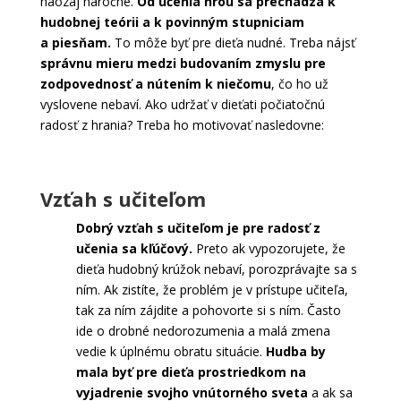
naozaj náročné.
Od učenia hrou sa prechádza k
hudobnej teórii a k povinným stupniciam
a piesňam.
To môže byť pre dieťa nudné. Treba nájsť
správnu mieru medzi budovaním zmyslu pre
zodpovednosť a nútením k niečomu
, čo ho už
vyslovene nebaví. Ako udržať v dieťati počiatočnú
radosť z hrania? Treba ho motivovať nasledovne:
Vzťah s učiteľom
Dobrý vzťah s učiteľom je pre radosť z
učenia sa kľúčový.
Preto ak vypozorujete, že
dieťa hudobný krúžok nebaví, porozprávajte sa s
ním. Ak zistíte, že problém je v prístupe učiteľa,
tak za ním zájdite a pohovorte si s ním. Často
ide o drobné nedorozumenia a malá zmena
vedie k úplnému obratu situácie.
Hudba by
mala byť pre dieťa prostriedkom na
vyjadrenie svojho vnútorného sveta
a ak sa