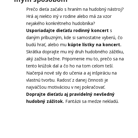
Prečo dieťa začalo s hraním na hudobný nástroj?
Hrá aj niekto iný v rodine alebo má za vzor
nejakého konkrétneho hudobníka?
Usporiadajte dieťaťu rodinný koncert
s
daným príbuzným, kde si samostatne vyberú, čo
budú hrať, alebo mu
kúpte lístky na koncert.
Skrátka doprajte mu iný druh hudobného zážitku,
aký zažíva bežne. Pripomenie mu to, prečo sa na
tento krúžok dal a čo ho na tom celom teší.
Načerpá nové sily do učenia a aj inšpiráciu na
vlastnú tvorbu. Radosť z danej činnosti je
najväčšou motiváciou v nej pokračovať.
Doprajte dieťaťu aj pravidelný nevšedný
hudobný zážitok.
Fantázii sa medze nekladú.
Kúpiť hudobný nástroj