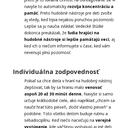
navyše to automaticky
rozvíja koncentráciu a
pamäť.
Preto hudobné nástroje pre deti zvoľte
aj vtedy, keď trpia nejakou poruchou pozornosti.
Lepšie sa ju naučia zvládať. Vedecké štúdie
dokonca preukázali, že
ľudia hrajúci na
hudobné nástroje si lepšie pamätajú veci
, aj
keď ich o niečom informujete v čase, keď vám
nevenujú plnú pozornosť.
Individuálna zodpovednosť
Pokiaľ sa chce dieťa v hraní na hudobný nástroj
zlepšovať, tak by sa hraniu malo
venovať
aspoň 20 až 30 minút denne.
Navyše si samo
určuje krátkodobé ciele, ako napríklad „chcem sa
naučiť hrať túto pieseň, zložiť vlastnú pieseň“ a
podobne. Toto všetko deťom buduje rutinu a
sebadisciplínu. Keď niečo nacvičujú na
verejné
vystúpenie
, kde väčšinou vystupujú aj iné deti,