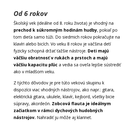
Od 6 rokov
Školský vek (ideálne od 8. roku života) je vhodný na
prechod k súkromným hodinám hudby
, pokiaľ po
tom dieťa samo túži. Do siedmich rokov pokračujte na
klavíri alebo bicích. Vo veku 8 rokov je väčšina detí
fyzicky schopná držať ťažšie nástroje.
Deti majú
väčšiu obratnosť v rukách a prstoch a majú
väčšiu kapacitu pľúc
a vedia sa oveľa lepšie sústrediť
ako v mladšom veku.
Z týchto dôvodov je pre túto vekovú skupinu k
dispozícii viac vhodných nástrojov, ako napr.: gitara,
elektrická gitara, ukulele, klavír, kejbord, všetky bicie
súpravy, akordeón.
Zobcová flauta je ideálnym
začiatkom v rámci dychových hudobných
nástrojov.
Nahradiť ju môže aj klarinet.