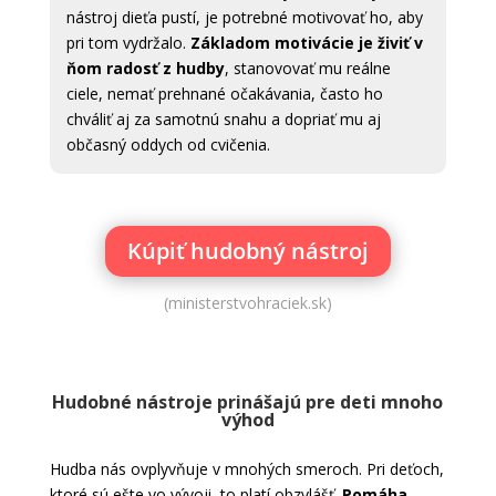
nástroj dieťa pustí, je potrebné motivovať ho, aby
pri tom vydržalo.
Základom motivácie je živiť v
ňom radosť z hudby
, stanovovať mu reálne
ciele, nemať prehnané očakávania, často ho
chváliť aj za samotnú snahu a dopriať mu aj
občasný oddych od cvičenia.
Kúpiť hudobný nástroj
(ministerstvohraciek.sk)
Hudobné nástroje prinášajú pre deti mnoho
výhod
Hudba nás ovplyvňuje v mnohých smeroch. Pri deťoch,
ktoré sú ešte vo vývoji, to platí obzvlášť.
Pomáha