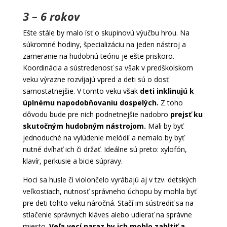
3 – 6 rokov
Ešte stále by malo ísť o skupinovú výučbu hrou. Na
súkromné hodiny, špecializáciu na jeden nástroj a
zameranie na hudobnú teóriu je ešte priskoro.
Koordinácia a sústredenosť sa však v predškolskom
veku výrazne rozvíjajú vpred a deti sú o dosť
samostatnejšie. V tomto veku však
deti inklinujú k
úplnému napodobňovaniu dospelých.
Z toho
dôvodu bude pre nich podnetnejšie nadobro
prejsť ku
skutočným hudobným nástrojom.
Mali by byť
jednoduché na vylúdenie melódií a nemalo by byť
nutné dvíhať ich či držať. Ideálne sú preto: xylofón,
klavír, perkusie a bicie súpravy.
Hoci sa husle či violončelo vyrábajú aj v tzv. detských
veľkostiach, nutnosť správneho úchopu by mohla byť
pre deti tohto veku náročná. Stačí im sústrediť sa na
stlačenie správnych kláves alebo udierať na správne
miesto.
Veľa vecí naraz by ich mohlo zahltiť a