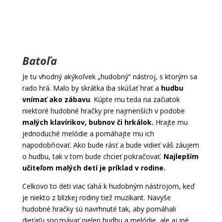
Batoľa
Je tu vhodný akýkoľvek „hudobný“ nástroj, s ktorým sa
rado hrá. Malo by skrátka iba skúšať hrať a
hudbu
vnímať ako zábavu
. Kúpte mu teda na začiatok
niektoré hudobné hračky pre najmenších v podobe
malých klavírikov, bubnov či hrkálok.
Hrajte mu
jednoduché melódie a pomáhajte mu ich
napodobňovať. Ako bude rásť a bude vidieť váš záujem
o hudbu, tak v tom bude chcieť pokračovať.
Najlepším
učiteľom malých detí je príklad v rodine.
Celkovo to deti viac ťahá k hudobným nástrojom, keď
je niekto z blízkej rodiny tiež muzikant. Navyše
hudobné hračky sú navrhnuté tak, aby pomáhali
dieťaťu spoznávať nielen hudbu a melódie, ale aj iné