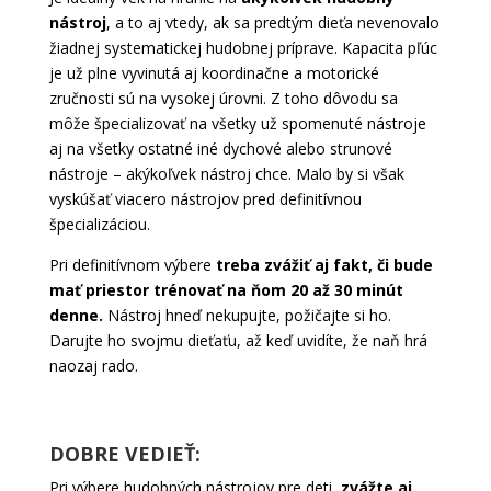
nástroj
, a to aj vtedy, ak sa predtým dieťa nevenovalo
žiadnej systematickej hudobnej príprave. Kapacita pľúc
je už plne vyvinutá aj koordinačne a motorické
zručnosti sú na vysokej úrovni. Z toho dôvodu sa
môže špecializovať na všetky už spomenuté nástroje
aj na všetky ostatné iné dychové alebo strunové
nástroje – akýkoľvek nástroj chce. Malo by si však
vyskúšať viacero nástrojov pred definitívnou
špecializáciou.
Pri definitívnom výbere
treba zvážiť aj fakt, či bude
mať priestor trénovať na ňom 20 až 30 minút
denne.
Nástroj hneď nekupujte, požičajte si ho.
Darujte ho svojmu dieťaťu, až keď uvidíte, že naň hrá
naozaj rado.
DOBRE VEDIEŤ:
Pri výbere hudobných nástrojov pre deti,
zvážte aj