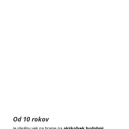
Od 10 rokov
Je ideálny vek na hranie na
akýkoľvek hudobný