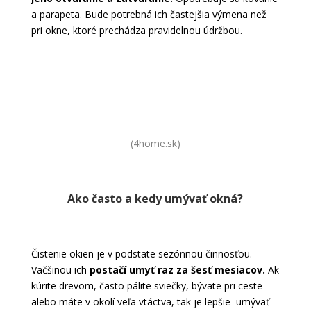
a parapeta. Bude potrebná ich častejšia výmena než
pri okne, ktoré prechádza pravidelnou údržbou.
Pomôcky na umývanie okien
(4home.sk)
Ako často a kedy umývať okná?
Čistenie okien je v podstate sezónnou činnosťou.
Väčšinou ich
postačí umyť raz za šesť mesiacov.
Ak
kúrite drevom, často pálite sviečky, bývate pri ceste
alebo máte v okolí veľa vtáctva, tak je lepšie umývať