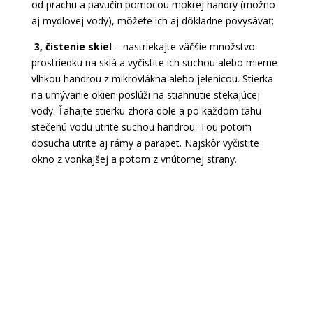
od prachu a pavučín pomocou mokrej handry (možno
aj mydlovej vody), môžete ich aj dôkladne povysávať;
3, čistenie skiel
– nastriekajte väčšie množstvo
prostriedku na sklá a vyčistite ich suchou alebo mierne
vlhkou handrou z mikrovlákna alebo jelenicou. Stierka
na umývanie okien poslúži na stiahnutie stekajúcej
vody. Ťahajte stierku zhora dole a po každom ťahu
stečenú vodu utrite suchou handrou. Tou potom
dosucha utrite aj rámy a parapet. Najskôr vyčistite
okno z vonkajšej a potom z vnútornej strany.