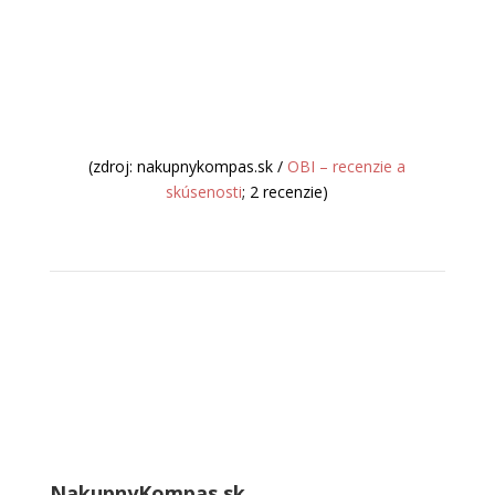
(zdroj: nakupnykompas.sk /
OBI – recenzie a
skúsenosti
; 2 recenzie)
NakupnyKompas.sk