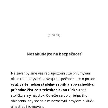
Pomôcky na umývanie okien
(alza.sk)
Nezabúdajte na bezpečnosť
Na záver by sme vás radi upozornili, že pri umývaní
okien treba myslieť na svoju bezpečnosť. Preto pri tom
využívajte radšej stabilný rebrík alebo schodíky,
prípadne čističe s teleskopickou rúčkou
než
stoličku a iný nábytok. Oblečte sa do priliehavého
oblečenia, aby ste sa ním nezachytili omylom o kľučku
a nestratili rovnováhu.