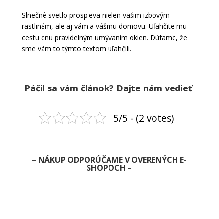
Slnečné svetlo prospieva nielen vašim izbovým
rastlinám, ale aj vám a vášmu domovu. Uľahčite mu
cestu dnu pravidelným umývaním okien. Dúfame, že
sme vám to týmto textom uľahčili.
Páčil sa vám článok? Dajte nám vedieť
5/5 - (2 votes)
– NÁKUP ODPORÚČAME V OVERENÝCH E-
SHOPOCH –