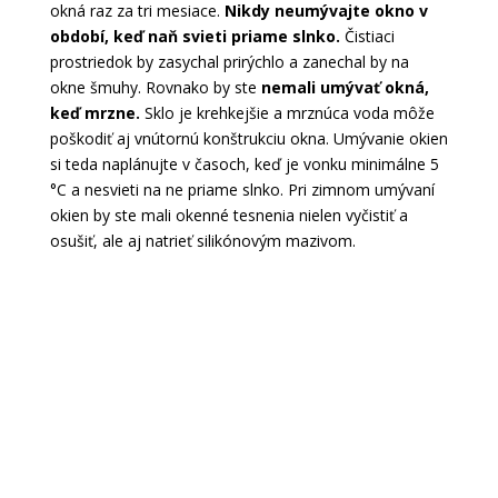
okná raz za tri mesiace.
Nikdy neumývajte okno v
období, keď naň svieti priame slnko.
Čistiaci
prostriedok by zasychal prirýchlo a zanechal by na
okne šmuhy. Rovnako by ste
nemali umývať okná,
keď mrzne.
Sklo je krehkejšie a mrznúca voda môže
poškodiť aj vnútornú konštrukciu okna. Umývanie okien
si teda naplánujte v časoch, keď je vonku minimálne 5
°C a nesvieti na ne priame slnko. Pri zimnom umývaní
okien by ste mali okenné tesnenia nielen vyčistiť a
osušiť, ale aj natrieť silikónovým mazivom.