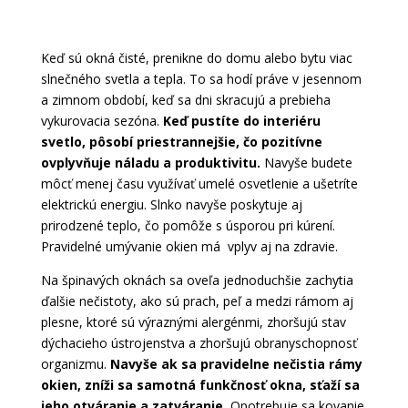
Keď sú okná čisté, prenikne do domu alebo bytu viac
slnečného svetla a tepla. To sa hodí práve v jesennom
a zimnom období, keď sa dni skracujú a prebieha
vykurovacia sezóna.
Keď pustíte do interiéru
svetlo, pôsobí priestrannejšie, čo pozitívne
ovplyvňuje náladu a produktivitu.
Navyše budete
môcť menej času využívať umelé osvetlenie a ušetríte
elektrickú energiu. Slnko navyše poskytuje aj
prirodzené teplo, čo pomôže s úsporou pri kúrení.
Pravidelné umývanie okien má vplyv aj na zdravie.
Na špinavých oknách sa oveľa jednoduchšie zachytia
ďalšie nečistoty, ako sú prach, peľ a medzi rámom aj
plesne, ktoré sú výraznými alergénmi, zhoršujú stav
dýchacieho ústrojenstva a zhoršujú obranyschopnosť
organizmu.
Navyše ak sa pravidelne nečistia rámy
okien, zníži sa samotná funkčnosť okna, sťaží sa
jeho otváranie a zatváranie.
Opotrebuje sa kovanie