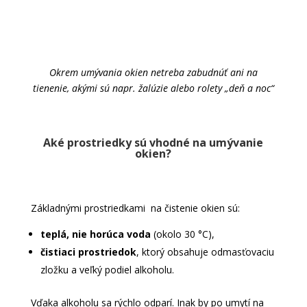
Okrem umývania okien netreba zabudnúť ani na
tienenie, akými sú napr. žalúzie alebo rolety „deň a noc“
Aké prostriedky sú vhodné na umývanie
okien?
Základnými prostriedkami na čistenie okien sú:
teplá, nie horúca voda
(okolo 30 °C),
čistiaci prostriedok
, ktorý obsahuje odmasťovaciu
zložku a veľký podiel alkoholu.
Vďaka alkoholu sa rýchlo odparí. Inak by po umytí na