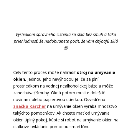
Výsledkom správneho čistenia sú sklá bez šmúh a taká
priehľadnosť, že nadobudnete pocit, že vám chýbajú sklá
🙂
Celý tento proces môže nahradiť
stroj na umývanie
okien
, jedinou jeho nevýhodou je, že sa plní
prostriedkom na vodnej nealkoholickej báze a môže
zanechávať šmuhy. Okná potom musíte doleštiť
novinami alebo papierovou utierkou. Osvedčená
značka Kärcher
na umývanie okien vyrába množstvo
takýchto pomocníkov. Ak chcete mať od umývania
okien úplný pokoj, kúpte si robot na umývanie okien na
diaľkové ovládanie pomocou smartfónu.