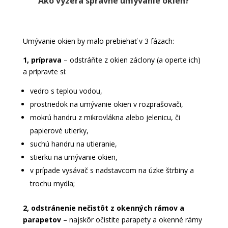
Ako vyzerá správne umývanie okien?
Umývanie okien by malo prebiehať v 3 fázach:
1, príprava
– odstráňte z okien záclony (a operte ich)
a pripravte si:
vedro s teplou vodou,
prostriedok na umývanie okien v rozprašovači,
mokrú handru z mikrovlákna alebo jelenicu, či
papierové utierky,
suchú handru na utieranie,
stierku na umývanie okien,
v prípade vysávač s nadstavcom na úzke štrbiny a
trochu mydla;
2, odstránenie nečistôt z okenných rámov a
parapetov
– najskôr očistite parapety a okenné rámy