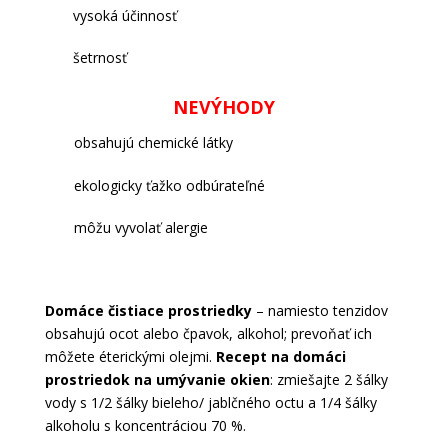
vysoká účinnosť
šetrnosť
NEVÝHODY
obsahujú chemické látky
ekologicky ťažko odbúrateľné
môžu vyvolať alergie
Domáce čistiace prostriedky
– namiesto tenzidov
obsahujú ocot alebo čpavok, alkohol; prevoňať ich
môžete éterickými olejmi.
Recept na domáci
prostriedok na umývanie okien
: zmiešajte 2 šálky
vody s 1/2 šálky bieleho/ jablčného octu a 1/4 šálky
alkoholu s koncentráciou 70 %.