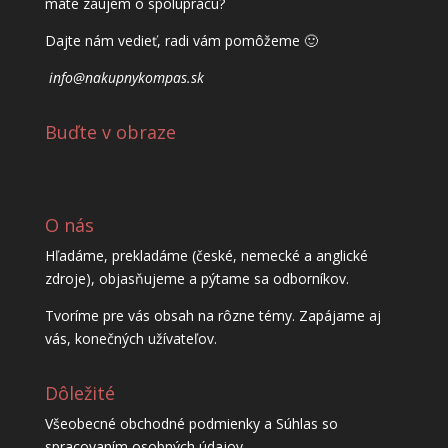
máte záujem o spoluprácu?
Dajte nám vedieť, radi vám pomôžeme 🙂
info@nakupnykompas.sk
Buďte v obraze
O nás
Hľadáme, prekladáme (české, nemecké a anglické
zdroje), objasňujeme a pýtame sa odborníkov.
Tvoríme pre vás obsah na rôzne témy. Zapájame aj
vás, konečných užívateľov.
Dôležité
Všeobecné obchodné podmienky a Súhlas so
spracovaním osobných údajov