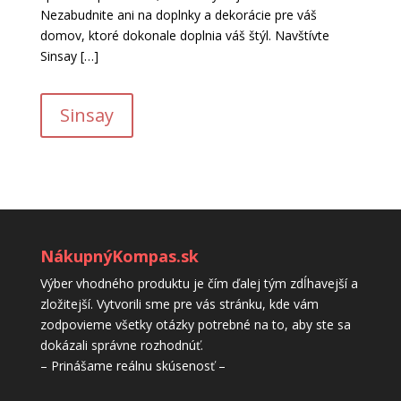
Nezabudnite ani na doplnky a dekorácie pre váš
domov, ktoré dokonale doplnia váš štýl. Navštívte
Sinsay […]
Sinsay
NákupnýKompas.sk
Výber vhodného produktu je čím ďalej tým zdĺhavejší a
zložitejší. Vytvorili sme pre vás stránku, kde vám
zodpovieme všetky otázky potrebné na to, aby ste sa
dokázali správne rozhodnúť.
– Prinášame reálnu skúsenosť –