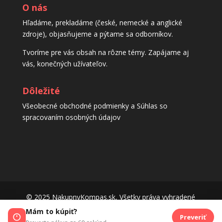
O nás
Hľadáme, prekladáme (české, nemecké a anglické
zdroje), objasňujeme a pýtame sa odborníkov.
Tvoríme pre vás obsah na rôzne témy. Zapájame aj
vás, konečných užívateľov.
Dôležité
Všeobecné obchodné podmienky a Súhlas so
spracovaním osobných údajov
© 2025 NakupnyKompas.sk, Všetky práva vyhradené
Mám to kúpiť?
Používame cookies aby sme pre vás zabezpečili ten najlepší zážitok
Preveriť