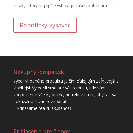
si taký, ktorý najlepšie vyhovuje vašim potrebám.
Roboticky-vysavac
NákupnýKompas.sk
Výber vhodného produktu je čím ďalej tým zdĺhavejší a
zložitejší. Vytvorili sme pre vás stránku, kde vám
zodpovieme všetky otázky potrebné na to, aby ste sa
dokázali správne rozhodnúť.
– Prinášame reálnu skúsenosť –
Prihlásenie pre členov