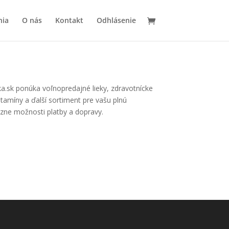
nia
O nás
Kontakt
Odhlásenie
ka.sk ponúka voľnopredajné lieky, zdravotnícke
tamíny a ďalší sortiment pre vašu plnú
zne možnosti platby a dopravy.