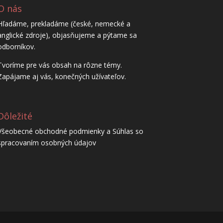
O nás
Hľadáme, prekladáme (české, nemecké a
anglické zdroje), objasňujeme a pýtame sa
odborníkov.
Tvoríme pre vás obsah na rôzne témy.
Zapájame aj vás, konečných užívateľov.
Dôležité
Všeobecné obchodné podmienky a Súhlas so
spracovaním osobných údajov