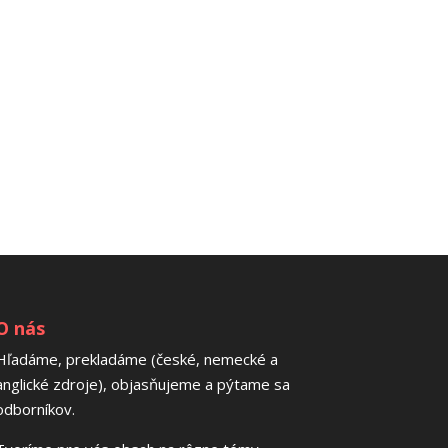
O nás
Hľadáme, prekladáme (české, nemecké a
anglické zdroje), objasňujeme a pýtame sa
odborníkov.