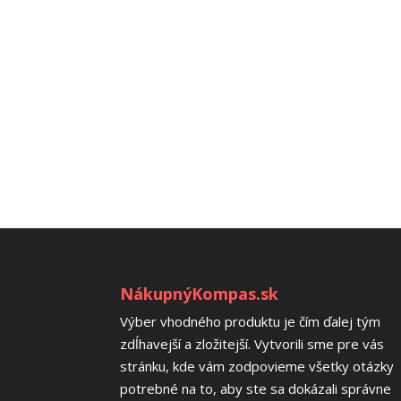
NákupnýKompas.sk
Výber vhodného produktu je čím ďalej tým
zdĺhavejší a zložitejší. Vytvorili sme pre vás
stránku, kde vám zodpovieme všetky otázky
potrebné na to, aby ste sa dokázali správne