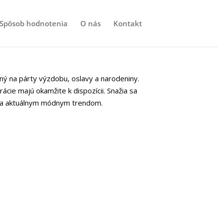
Spôsob hodnotenia
O nás
Kontakt
ý na párty výzdobu, oslavy a narodeniny.
ácie majú okamžite k dispozícii. Snažia sa
eha aktuálnym módnym trendom.