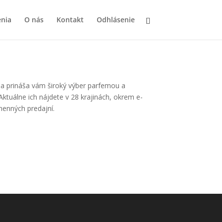
nia
O nás
Kontakt
Odhlásenie
 a prináša vám široký výber parfemou a
Aktuálne ich nájdete v 28 krajinách, okrem e-
menných predajní.