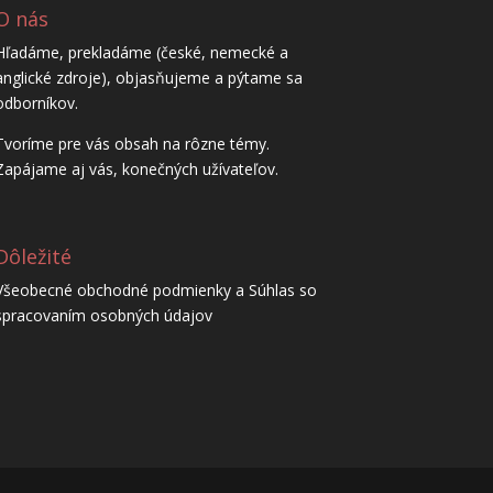
O nás
Hľadáme, prekladáme (české, nemecké a
anglické zdroje), objasňujeme a pýtame sa
odborníkov.
Tvoríme pre vás obsah na rôzne témy.
Zapájame aj vás, konečných užívateľov.
Dôležité
Všeobecné obchodné podmienky a Súhlas so
spracovaním osobných údajov