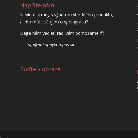
Napíšte nám
Neviete si rady s výberom vhodného produktu,
alebo máte záujem o spoluprácu?
Dajte nám vedieť, radi vám pomôžeme 🙂
info@nakupnykompas.sk
Buďte v obraze