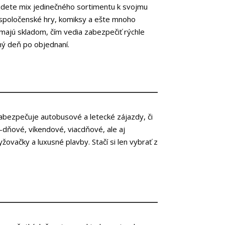
dete mix jedinečného sortimentu k svojmu
 spoločenské hry, komiksy a ešte mnoho
 majú skladom, čím vedia zabezpečiť rýchle
ný deň po objednaní.
abezpečuje autobusové a letecké zájazdy, či
-dňové, víkendové, viacdňové, ale aj
yžovačky a luxusné plavby. Stačí si len vybrať z