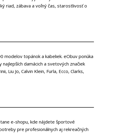
ký riad, zábava a voľný čas, starostlivosť o
000 modelov topánok a kabeliek. eObuv ponúka
y najlepších damácich a svetových značiek
i, Liu Jo, Calvin Klein, Furla, Ecco, Clarks,
átane e-shopu, kde nájdete športové
potreby pre profesionálnych aj rekreačných