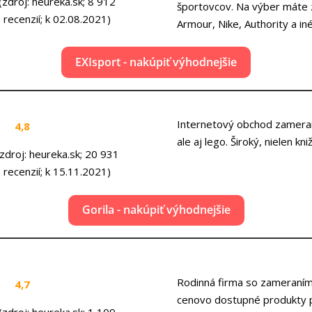
(zdroj: heureka.sk; 8 912
športovcov. Na výber máte 
recenzií; k 02.08.2021)
Armour, Nike, Authority a in
EXIsport - nakúpiť výhodnejšie
Internetový obchod zameraný 
4,8
ale aj lego. Široký, nielen kn
(zdroj: heureka.sk; 20 931
recenzií; k 15.11.2021)
Gorila - nakúpiť výhodnejšie
Rodinná firma so zameraním 
4,7
cenovo dostupné produkty pr