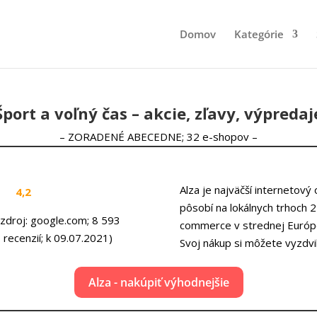
Domov
Kategórie
Šport a voľný čas – akcie, zľavy, výpredaj
– ZORADENÉ ABECEDNE; 32 e-shopov –
Alza je najväčší internetový
4,2
pôsobí na lokálnych trhoch 
(zdroj: google.com; 8 593
commerce v strednej Európe
recenzií; k 09.07.2021)
Svoj nákup si môžete vyzdvi
Alza - nakúpiť výhodnejšie