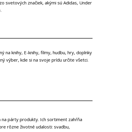
zo svetových značiek, akými sú Adidas, Under
é.
na knihy, E-knihy, filmy, hudbu, hry, doplnky
ižný výber, kde si na svoje prídu určite všetci.
na párty produkty. Ich sortiment zahŕňa
e rôzne životné udalosti: svadbu,