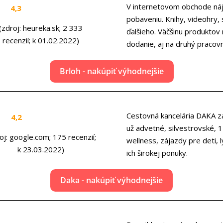
V internetovom obchode náj
4,3
pobaveniu. Knihy, videohry,
(zdroj: heureka.sk; 2 333
ďalšieho. Väčšinu produktov
recenzií; k 01.02.2022)
dodanie, aj na druhý pracov
Brloh - nakúpiť výhodnejšie
Cestovná kancelária DAKA z
4,2
už advetné, silvestrovské, 1
oj: google.com; 175 recenzií;
wellness, zájazdy pre deti, l
k 23.03.2022)
ich širokej ponuky.
Daka - nakúpiť výhodnejšie