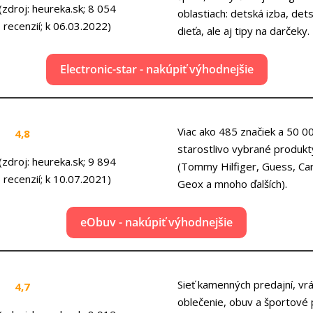
(zdroj: heureka.sk; 8 054
oblastiach: detská izba, dets
recenzií; k 06.03.2022)
dieťa, ale aj tipy na darčeky.
Electronic-star - nakúpiť výhodnejšie
Viac ako 485 značiek a 50 
4,8
starostlivo vybrané produkt
(zdroj: heureka.sk; 9 894
(
Tommy Hilfiger, Guess, Carini
recenzií; k 10.07.2021)
Geox a mnoho ďalších).
eObuv - nakúpiť výhodnejšie
Sieť kamenných predajní, vr
4,7
oblečenie, obuv a športové 