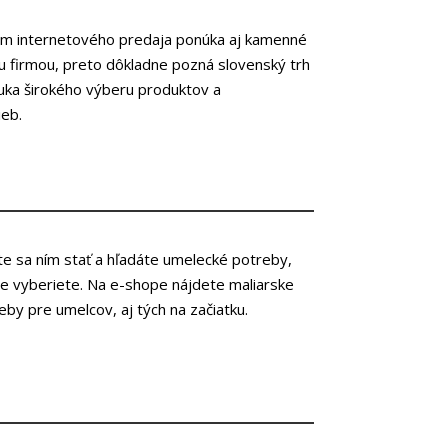
em internetového predaja ponúka aj kamenné
ou firmou, preto dôkladne pozná slovenský trh
onuka širokého výberu produktov a
ieb.
te sa ním stať a hľadáte umelecké potreby,
ite vyberiete. Na e-shope nájdete maliarske
eby pre umelcov, aj tých na začiatku.