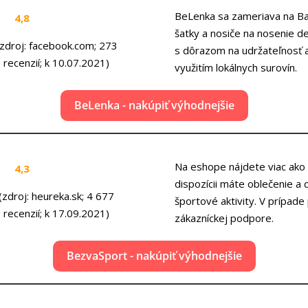
BeLenka sa zameriava na Bar
4,8
šatky a nosiče na nosenie d
(zdroj: facebook.com; 273
s dôrazom na udržateľnosť a 
recenzií; k 10.07.2021)
využitím lokálnych surovín.
BeLenka - nakúpiť výhodnejšie
Na eshope nájdete viac ako 
4,3
dispozícii máte oblečenie a
(zdroj: heureka.sk; 4 677
športové aktivity. V prípade
recenzií; k 17.09.2021)
zákazníckej podpore.
BezvaSport - nakúpiť výhodnejšie