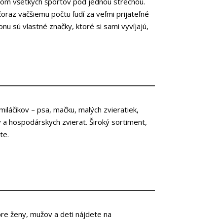
om všetkých športov pod jednou strechou.
čoraz väčšiemu počtu ľudí za veľmi prijateľné
nu sú vlastné značky, ktoré si sami vyvíjajú,
.
iláčikov – psa, mačku, malých zvieratiek,
ov a hospodárskych zvierat. Široký sortiment,
te.
pre ženy, mužov a deti nájdete na