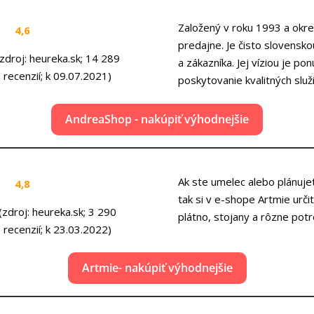
Založený v roku 1993 a okr
4,6
predajne. Je čisto slovensk
(zdroj: heureka.sk; 14 289
a zákazníka. Jej víziou je p
recenzií; k 09.07.2021)
poskytovanie kvalitných služ
AndreaShop - nakúpiť výhodnejšie
Ak ste umelec alebo plánuje
4,8
tak si v e-shope Artmie urč
(zdroj: heureka.sk; 3 290
plátno, stojany a rôzne potr
recenzií; k 23.03.2022)
Artmie- nakúpiť výhodnejšie