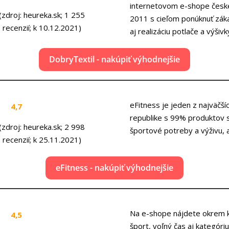
internetovom e-shope české
(zdroj: heureka.sk; 1 255
2011 s cieľom ponúknuť zákaz
recenzií; k 10.12.2021)
aj realizáciu potlače a výšivk
DobryTextil - nakúpiť výhodnejšie
eFitness je jeden z najväčší
4,7
republike s 99% produktov s
(zdroj: heureka.sk; 2 998
športové potreby a výživu, 
recenzií; k 25.11.2021)
eFitness - nakúpiť výhodnejšie
Na e-shope nájdete okrem ka
4,5
šport, voľný čas aj kategóriu