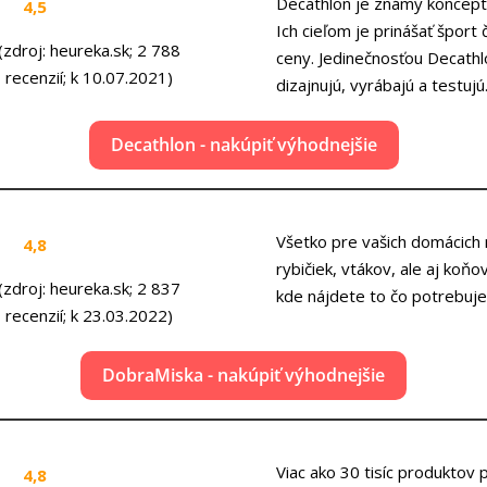
Decathlon je známy koncept
4,5
Ich cieľom je prinášať šport 
(zdroj: heureka.sk; 2 788
ceny. Jedinečnosťou Decathlo
recenzií; k 10.07.2021)
dizajnujú, vyrábajú a testujú
Decathlon - nakúpiť výhodnejšie
Všetko pre vašich domácich m
4,8
rybičiek, vtákov, ale aj koň
(zdroj: heureka.sk; 2 837
kde nájdete to čo potrebuje
recenzií; k 23.03.2022)
DobraMiska - nakúpiť výhodnejšie
Viac ako 30 tisíc produktov 
4,8