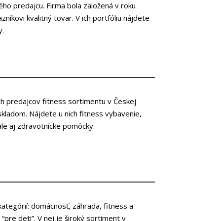
ho predajcu. Firma bola založená v roku
níkovi kvalitný tovar. V ich portfóliu nájdete
y.
ch predajcov fitness sortimentu v Českej
kladom. Nájdete u nich fitness vybavenie,
ale aj zdravotnícke pomôcky.
tegórií: domácnosť, záhrada, fitness a
 “pre deti”. V nej je široký sortiment v