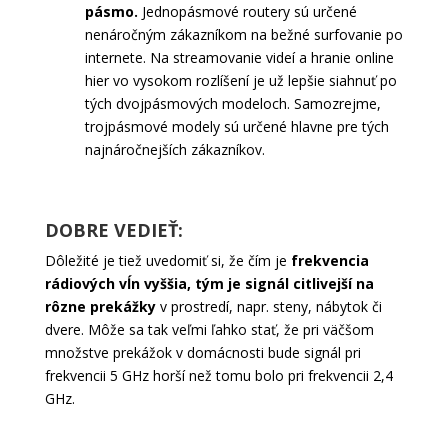
pásmo.
Jednopásmové routery sú určené
nenáročným zákazníkom na bežné surfovanie po
internete. Na streamovanie videí a hranie online
hier vo vysokom rozlíšení je už lepšie siahnuť po
tých dvojpásmových modeloch. Samozrejme,
trojpásmové modely sú určené hlavne pre tých
najnáročnejších zákazníkov.
DOBRE VEDIEŤ:
Dôležité je tiež uvedomiť si, že čím je
frekvencia
rádiových vĺn vyššia, tým je signál citlivejší na
rôzne prekážky
v prostredí, napr. steny, nábytok či
dvere. Môže sa tak veľmi ľahko stať, že pri väčšom
množstve prekážok v domácnosti bude signál pri
frekvencii 5 GHz horší než tomu bolo pri frekvencii 2,4
GHz.