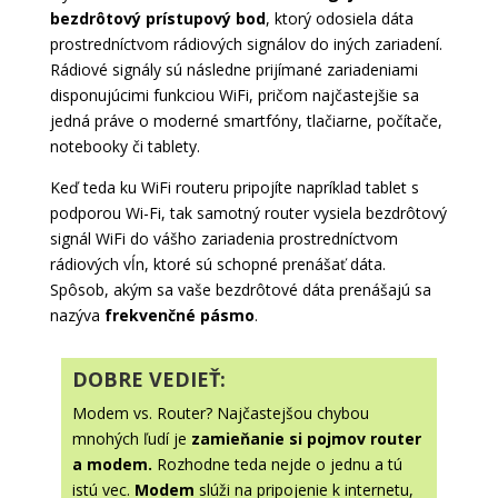
bezdrôtový prístupový bod
, ktorý odosiela dáta
prostredníctvom rádiových signálov do iných zariadení.
Rádiové signály sú následne prijímané zariadeniami
disponujúcimi funkciou WiFi, pričom najčastejšie sa
jedná práve o moderné smartfóny, tlačiarne, počítače,
notebooky či tablety.
Keď teda ku WiFi routeru pripojíte napríklad tablet s
podporou Wi-Fi, tak samotný router vysiela bezdrôtový
signál WiFi do vášho zariadenia prostredníctvom
rádiových vĺn, ktoré sú schopné prenášať dáta.
Spôsob, akým sa vaše bezdrôtové dáta prenášajú sa
nazýva
frekvenčné pásmo
.
DOBRE VEDIEŤ:
Modem vs. Router? Najčastejšou chybou
mnohých ľudí je
zamieňanie si pojmov router
a modem.
Rozhodne teda nejde o jednu a tú
istú vec.
Modem
slúži na pripojenie k internetu,