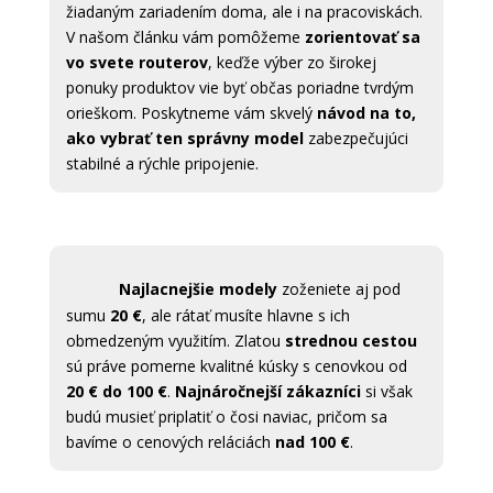
žiadaným zariadením doma, ale i na pracoviskách.
V našom článku vám pomôžeme
zorientovať sa
vo svete routerov
, keďže výber zo širokej
ponuky produktov vie byť občas poriadne tvrdým
orieškom. Poskytneme vám skvelý
návod na to,
ako vybrať ten správny model
zabezpečujúci
stabilné a rýchle pripojenie.
Najlacnejšie modely
zoženiete aj pod
sumu
20 €
, ale rátať musíte hlavne s ich
obmedzeným využitím. Zlatou
strednou cestou
sú práve pomerne kvalitné kúsky s cenovkou od
20 € do 100 €
.
Najnáročnejší zákazníci
si však
budú musieť priplatiť o čosi naviac, pričom sa
bavíme o cenových reláciách
nad 100 €
.