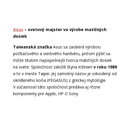
Asus
– svetový majster vo výrobe matičných
dosiek
Taiwanská značka
Asus sa zaoberá výrobou
počítačového a sieťového hardvéru, pričom pýšiť sa
môže titulom najúspešnejší tvorca matičných dosiek
na svete. Spoločnosť založili štyria inžinieri
v roku 1989
a to v meste Taipei. Jej samotný názov je odvodený od
okrídleného koňa (PEGASUS) z gréckej mytológie.
V súčasnosti táto spoločnosť predáva aj rôzne
komponenty pre Apple, HP či Sony.