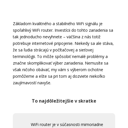
Základom kvalitného a stabilného WiFi signálu je
spoľahlivý WiFi router. Investícii do tohto zariadenia sa
tak jednoducho nevyhnete – väčšina z nás totiž
potrebuje internetové pripojenie. Niekedy sa ale stáva,
že sa ľudia strácajú v počítačovej a sieťovej
terminológii. To môže spôsobiť nemalé problémy a
značne skomplikovať výber zariadenia. Nemusíte sa
však ničoho obávať, my vám s výberom ochotne
pomôžeme a ešte sa pri tom aj dozviete niekoľko
zaujímavostí navyše.
To najdôležitejšie v skratke
WiFi router je v súčasnosti mimoriadne