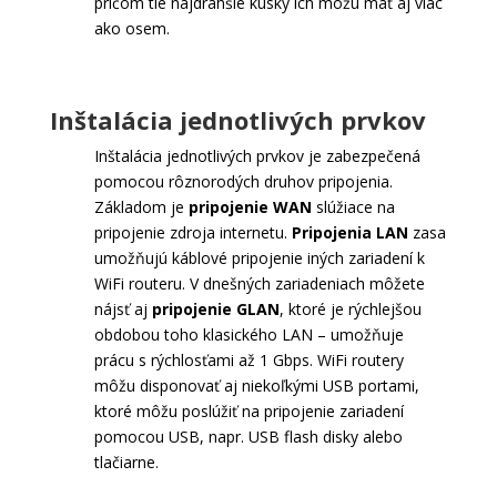
pričom tie najdrahšie kúsky ich môžu mať aj viac
ako osem.
Inštalácia jednotlivých prvkov
Inštalácia jednotlivých prvkov je zabezpečená
pomocou rôznorodých druhov pripojenia.
Základom je
pripojenie WAN
slúžiace na
pripojenie zdroja internetu.
Pripojenia LAN
zasa
umožňujú káblové pripojenie iných zariadení k
WiFi routeru. V dnešných zariadeniach môžete
nájsť aj
pripojenie GLAN
, ktoré je rýchlejšou
obdobou toho klasického LAN – umožňuje
prácu s rýchlosťami až 1 Gbps. WiFi routery
môžu disponovať aj niekoľkými USB portami,
ktoré môžu poslúžiť na pripojenie zariadení
pomocou USB, napr. USB flash disky alebo
tlačiarne.