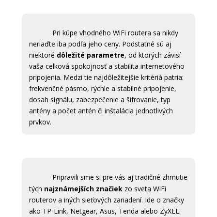
Pri kúpe vhodného WiFi routera sa nikdy
neriaďte iba podľa jeho ceny. Podstatné sú aj
niektoré
dôležité parametre
, od ktorých závisí
vaša celková spokojnosť a stabilita internetového
pripojenia. Medzi tie najdôležitejšie kritériá patria:
frekvenčné pásmo, rýchle a stabilné pripojenie,
dosah signálu, zabezpečenie a šifrovanie, typ
antény a počet antén či inštalácia jednotlivých
prvkov.
Pripravili sme si pre vás aj tradičné zhrnutie
tých
najznámejších značiek
zo sveta WiFi
routerov a iných sieťových zariadení. Ide o značky
ako TP-Link, Netgear, Asus, Tenda alebo ZyXEL.