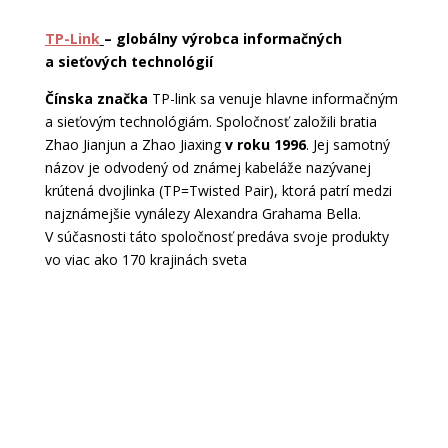
TP-Link
– globálny výrobca informačných
a sieťových technológií
Čínska značka
TP-link sa venuje hlavne informačným
a sieťovým technológiám. Spoločnosť založili bratia
Zhao Jianjun a Zhao Jiaxing
v roku 1996
. Jej samotný
názov je odvodený od známej kabeláže nazývanej
krútená dvojlinka (TP=Twisted Pair), ktorá patrí medzi
najznámejšie vynálezy Alexandra Grahama Bella.
V súčasnosti táto spoločnosť predáva svoje produkty
vo viac ako 170 krajinách sveta