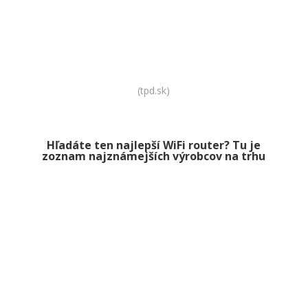
Kúpiť WiFi router
(tpd.sk)
Hľadáte ten najlepší WiFi router? Tu je
zoznam najznámejších výrobcov
na trhu