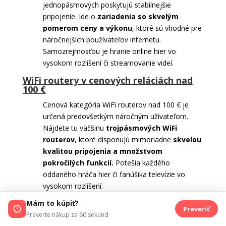
jednopásmových poskytujú stabilnejšie
pripojenie. Ide o
zariadenia so skvelým
pomerom ceny a výkonu
, ktoré sú vhodné pre
náročnejších používateľov internetu.
Samozrejmosťou je hranie online hier vo
vysokom rozlíšení či streamovanie videí.
WiFi routery v cenových reláciách nad
100 €
Cenová kategória WiFi routerov nad 100 € je
určená predovšetkým náročným užívateľom.
Nájdete tu väčšinu
trojpásmových WiFi
routerov
, ktoré disponujú mimoriadne
skvelou
kvalitou pripojenia a množstvom
pokročilých funkcií.
Potešia každého
oddaného hráča hier či fanúšika televízie vo
vysokom rozlíšení.
WiFi routery v cenových reláciách nad
Mám to kúpiť?
Preveriť
750 €
Preverte nákup za 60 sekúnd