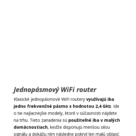
Jednopásmový WiFi router
Klasické jednopásmové WiFi routery
využívajú iba
jedno frekvenčné pásmo s hodnotou 2,4 GHz
. Ide
o tie najlacnejšie modely, ktoré v súčasnosti nájdete
na trhu. Tieto zariadenia sú
použiteľné iba v malých
domácnostiach
, keďže disponujú menšou silou
signálu a dokážu ním následne pokryť len malú oblasť.