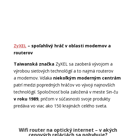
ZyXEL
– spoľahlivý hráč v oblasti modemov a
routerov
Taiwanská značka
ZyXEL sa zaoberá vývojom a
výrobou sieťových technológií a to najmä routerov
a modemov. Vďaka
niekoľkým moderným centrám
patrí medzi popredných hráčov vo vývoji najnovších
technológií. Spoločnosť bola založená v meste Sin-ču
v roku 1989
, pričom v súčasnosti svoje produkty
predáva vo viac ako 150 krajinách celého sveta.
Wifi router na optický internet – v akých
cenových reláciách sa pohybuje?