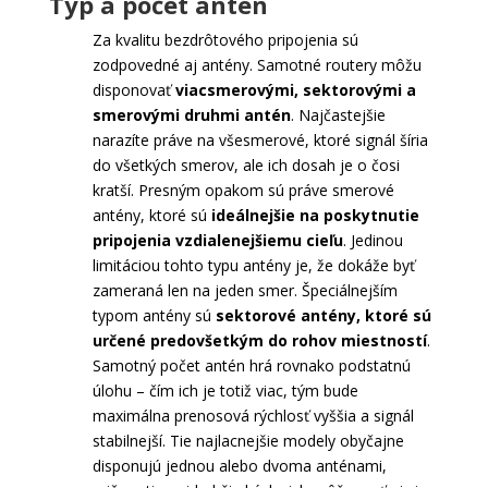
Typ a počet antén
Za kvalitu bezdrôtového pripojenia sú
zodpovedné aj antény. Samotné routery môžu
disponovať
viacsmerovými, sektorovými a
smerovými druhmi antén
. Najčastejšie
narazíte práve na všesmerové, ktoré signál šíria
do všetkých smerov, ale ich dosah je o čosi
kratší. Presným opakom sú práve smerové
antény, ktoré sú
ideálnejšie na poskytnutie
pripojenia vzdialenejšiemu cieľu
. Jedinou
limitáciou tohto typu antény je, že dokáže byť
zameraná len na jeden smer. Špeciálnejším
typom antény sú
sektorové antény, ktoré sú
určené predovšetkým do rohov miestností
.
Samotný počet antén hrá rovnako podstatnú
úlohu – čím ich je totiž viac, tým bude
maximálna prenosová rýchlosť vyššia a signál
stabilnejší. Tie najlacnejšie modely obyčajne
disponujú jednou alebo dvoma anténami,