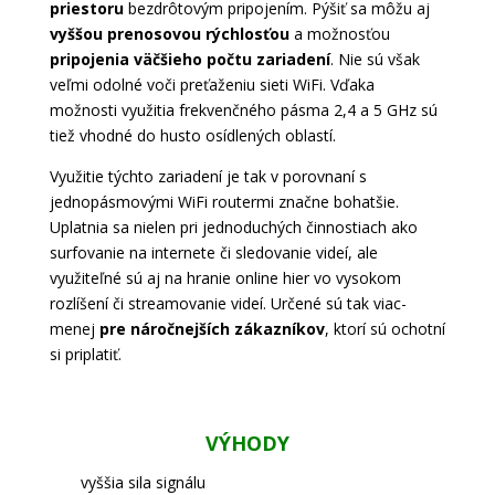
priestoru
bezdrôtovým pripojením. Pýšiť sa môžu aj
vyššou prenosovou rýchlosťou
a možnosťou
pripojenia väčšieho počtu zariadení
. Nie sú však
veľmi odolné voči preťaženiu sieti WiFi. Vďaka
možnosti využitia frekvenčného pásma 2,4 a 5 GHz sú
tiež vhodné do husto osídlených oblastí.
Využitie týchto zariadení je tak v porovnaní s
jednopásmovými WiFi routermi značne bohatšie.
Uplatnia sa nielen pri jednoduchých činnostiach ako
surfovanie na internete či sledovanie videí, ale
využiteľné sú aj na hranie online hier vo vysokom
rozlíšení či streamovanie videí. Určené sú tak viac-
menej
pre náročnejších zákazníkov
, ktorí sú ochotní
si priplatiť.
VÝHODY
vyššia sila signálu