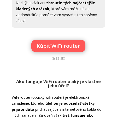
Nechýba však ani
zhrnutie tých najčastejšie
kladených otázok
, ktoré vám môžu nákup
zjednodušiť a pomôcť vám vybrať si ten správny
kúsok.
Kúpiť WiFi router
(alza.sk)
Ako funguje WiFi router a aký je vlastne
jeho účel?
WiFi router (optický wifi router) je elektronické
zariadenie, ktorého
úlohou je odosielať všetky
prijaté dáta
prichádzajúce z internetového kábla do
iných zariadení. Zároveň však
tiež funguje ako