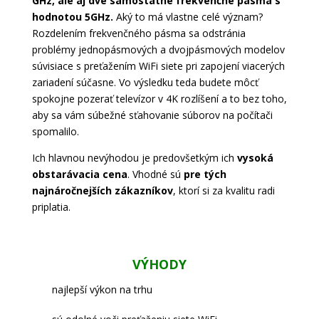
GHz, ale aj dve samostatné frekvenčné pásma s
hodnotou 5GHz.
Aký to má vlastne celé význam?
Rozdelením frekvenčného pásma sa odstránia
problémy jednopásmových a dvojpásmových modelov
súvisiace s preťažením WiFi siete pri zapojení viacerých
zariadení súčasne. Vo výsledku teda budete môcť
spokojne pozerať televízor v 4K rozlíšení a to bez toho,
aby sa vám súbežné sťahovanie súborov na počítači
spomalilo.
Ich hlavnou nevýhodou je predovšetkým ich
vysoká
obstarávacia cena
. Vhodné sú
pre tých
najnáročnejších zákazníkov
, ktorí si za kvalitu radi
priplatia.
VÝHODY
najlepší výkon na trhu
sú odolné voči preťaženiu siete WiFi