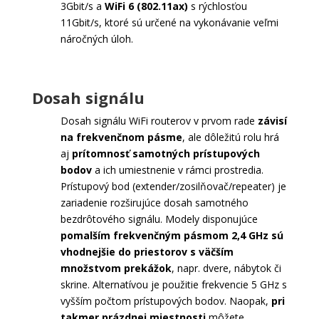
3Gbit/s a
WiFi 6 (802.11ax)
s rýchlosťou
11Gbit/s, ktoré sú určené na vykonávanie veľmi
náročných úloh.
Dosah signálu
Dosah signálu WiFi routerov v prvom rade
závisí
na frekvenčnom pásme
, ale dôležitú rolu hrá
aj
prítomnosť samotných prístupových
bodov
a ich umiestnenie v rámci prostredia.
Prístupový bod (extender/zosilňovač/repeater) je
zariadenie rozširujúce dosah samotného
bezdrôtového signálu. Modely disponujúce
pomalším frekvenčným pásmom 2,4 GHz sú
vhodnejšie do priestorov s väčším
množstvom prekážok
, napr. dvere, nábytok či
skrine. Alternatívou je použitie frekvencie 5 GHz s
vyšším počtom prístupových bodov. Naopak,
pri
takmer prázdnej miestnosti
môžete