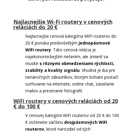
Najlacnejšie Wi-Fi routery v cenových
reláciách do 20 €
Najlacnejšia cenová kategória WiFi routerov do
20 € ponúka predovšetkým
jednopásmové
WiFi routery
. Táto cenová relácia je
najekonomickejším riešením, ale zmieriť sa
musíte
s rôznymi obmedzeniami rýchlosti,
stability a kvality signálu
. Vhodná je iba pre
nenáročných zákazníkov, ktorým bohate postačí
surfovanie na internete, online chat, zasielanie
mailov a prezeranie fotografií.
WiFi routery v cenových reláciách od 20
€ do 100 €
V cenovej kategórii WiFi routerov od 20 € do 100
€ zoženiete väčšinu
dvojpásmových WiFi
routerov
, ktoré narozdiel od tých