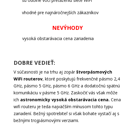
vhodné pre najnáročnejších zákazníkov
NEVÝHODY
vysoká obstarávacia cena zariadenia
DOBRE VEDIEŤ:
V súčasnosti je na trhu aj zopár
štvorpásmových
WiFi routerov
, ktoré poskytujú frekvenčné pásmo 2,4
GHz, pásmo 5 GHz, pásmo 6 GHz a dodatočnú spätnú
komunikáciu v pásme 5 GHz. Zaskočiť vás však môže
ich
astronomicky vysoká obstarávacia cena.
Cena
wifi routeru je teda najväčším mínusom tohto typu
zariadení. Bežný spotrebiteľ si však bohate vystačí aj s
bežnými trojpásmovými verziami.