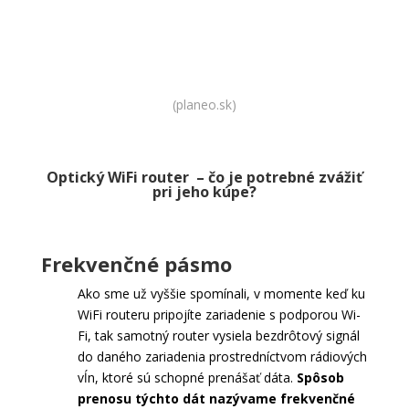
Kúpiť WiFi router
(planeo.sk)
Optický WiFi router – čo je potrebné zvážiť
pri jeho kúpe?
Frekvenčné pásmo
Ako sme už vyššie spomínali, v momente keď ku
WiFi routeru pripojíte zariadenie s podporou Wi-
Fi, tak samotný router vysiela bezdrôtový signál
do daného zariadenia prostredníctvom rádiových
vĺn, ktoré sú schopné prenášať dáta.
Spôsob
prenosu týchto dát nazývame frekvenčné