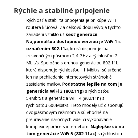
Rýchle a stabilné pripojenie
Rýchlosť a stabilita pripojenia je pri kúpe WiFi
routera kľúčová. Za celkovú dobu vývoja týchto
zariadení vzniklo už
šesť generácií.
Najpomalšou dostupnou verziou je WiFi 1 s
označením 802.11a
, ktorá disponuje iba
frekvenčným pásmom 2,4 GHz a rýchlosťou 2
Mbit/s. Spoločne s druhou generáciou 802.11b,
ktorá disponuje rýchlosťou 11 Mbit/s, sú určené
len na prehliadanie internetových stránok či
zasielanie mailov.
Podstatne lepšie na tom je
generácia WiFi 3 (802.11g)
s rýchlosťou
54Mbit/s a generácia WiFi 4 (802.11n) s
rýchlosťou 600Mbit/s. Tieto modely už disponujú
dvojpásmovým režimom a sú vhodné na
prehrávanie náročných videí či vykonávanie
komplexnej práce s internetom.
Najlepšie sú na
tom generácie WiFi 5 (802.11ac)
s rýchlosťou